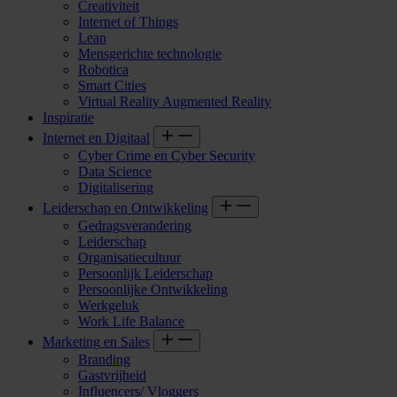
Creativiteit
Internet of Things
Lean
Mensgerichte technologie
Robotica
Smart Cities
Virtual Reality Augmented Reality
Inspiratie
Internet en Digitaal
Cyber Crime en Cyber Security
Data Science
Digitalisering
Leiderschap en Ontwikkeling
Gedragsverandering
Leiderschap
Organisatiecultuur
Persoonlijk Leiderschap
Persoonlijke Ontwikkeling
Werkgeluk
Work Life Balance
Marketing en Sales
Branding
Gastvrijheid
Influencers/ Vloggers