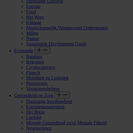
Duurzame Lifestyle
Energie
Food
Het Weer
Klimaat
Maatschappelijk Verantwoord Ondernemen
Milieu
Natuur
Sustainable Development Goals
Economie
Banking
Beleggen
Cryptocurrency
Fintech
Mobiliteit en Logistiek
Pensioenen
Vermogensbeheer
Gezondheid en Zorg
Duurzame Inzetbaarheid
Energiemanagement
Het Brein
Leefstijl
Mentale Gezondheid en/of Mentale Fitheid
Neuroscience