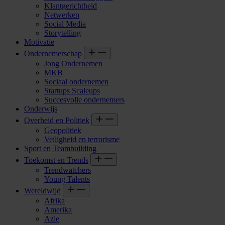
Klantgerichtheid
Netwerken
Social Media
Storytelling
Motivatie
Ondernemerschap
Jong Ondernemen
MKB
Sociaal ondernemen
Startups Scaleups
Succesvolle ondernemers
Onderwijs
Overheid en Politiek
Geopolitiek
Veiligheid en terrorisme
Sport en Teambuilding
Toekomst en Trends
Trendwatchers
Young Talents
Wereldwijd
Afrika
Amerika
Azie