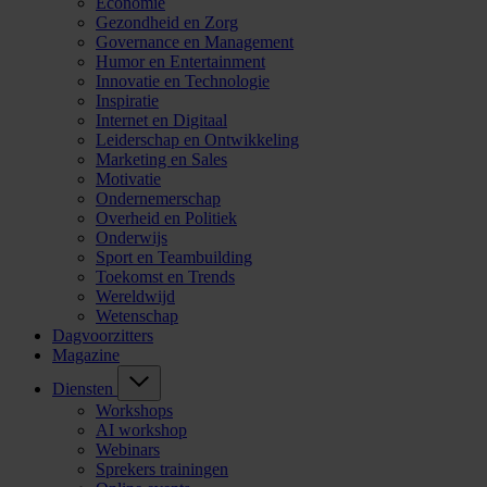
Economie
Gezondheid en Zorg
Governance en Management
Humor en Entertainment
Innovatie en Technologie
Inspiratie
Internet en Digitaal
Leiderschap en Ontwikkeling
Marketing en Sales
Motivatie
Ondernemerschap
Overheid en Politiek
Onderwijs
Sport en Teambuilding
Toekomst en Trends
Wereldwijd
Wetenschap
Dagvoorzitters
Magazine
Diensten
Workshops
AI workshop
Webinars
Sprekers trainingen