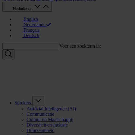
Nederlands
English
Nederlands
Français
Deutsch
Voer een zoekterm in:
Sprekers
Artificial Intelligence (AI)
Communicatie
Cultuur en Maatschappij
Diversiteit en Inclusie
Duurzaamheid