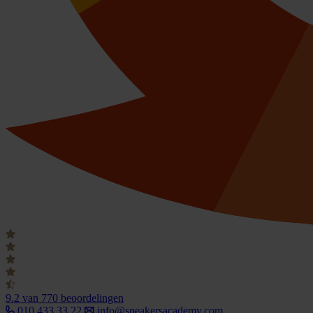
9.2
van 770 beoordelingen
010 433 33 22
info@speakersacademy.com