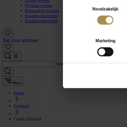
Online events
Toestemmingsselectie
Hybride events
Noodzakelijk
Bijzondere locaties
Boardroom sessies
Klankbordgesprek
Start jouw aanvraag
Marketing
Voer een zoekterm in:
Menu
Home
Sprekers
Cedric Hédiard