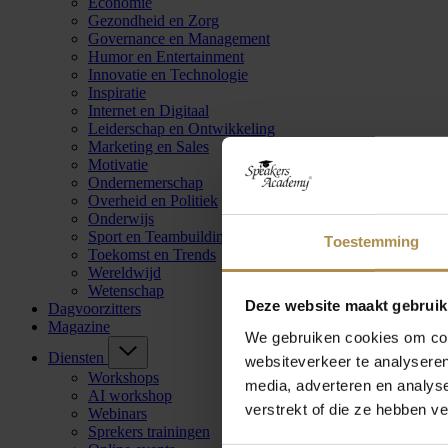
Economie
Gezondheid en Zorg
Governance en Management
Humor en Entertainment
Innovatie en Technologie
Inspiratie
Internet en Digitaal
Leiderschap en Ontwikkeling
Marketing en Sales
Motivatie
Ondernemerschap
Overheid en Politiek
Onderwijs
Sport en Teambuilding
Toestemming
Toekomst en Trends
Wereldwijd
Wetenschap
Deze website maakt gebruik
Dagvoorzitters
Magazine
We gebruiken cookies om cont
Diensten
websiteverkeer te analyseren
Workshops
media, adverteren en analys
AI workshop
verstrekt of die ze hebben v
Webinars
Sprekers trainingen