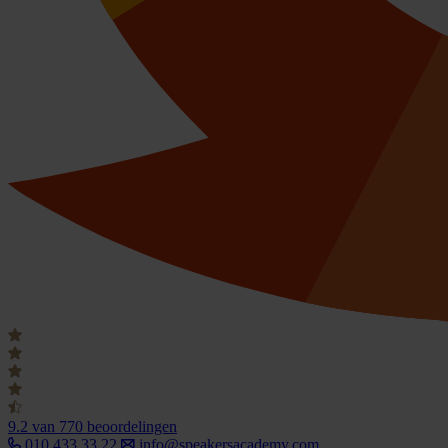
9.2
van 770 beoordelingen
010 433 33 22
info@speakersacademy.com