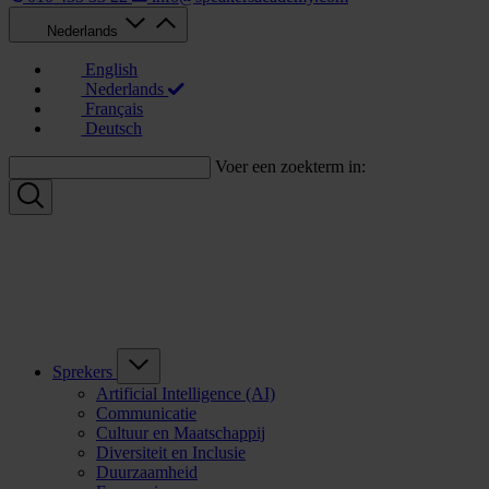
Nederlands
English
Nederlands
Français
Deutsch
Voer een zoekterm in:
Sprekers
Artificial Intelligence (AI)
Communicatie
Cultuur en Maatschappij
Diversiteit en Inclusie
Duurzaamheid