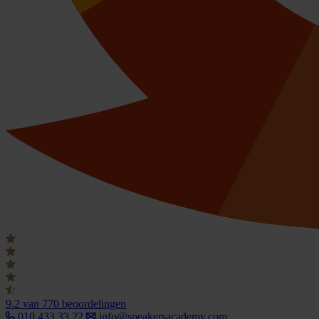
9.2
van 770 beoordelingen
010 433 33 22
info@speakersacademy.com