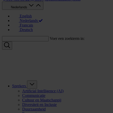
Nederlands
English
Nederlands
Français
Deutsch
Voer een zoekterm in:
Sprekers
Artificial Intelligence (AI)
Communicatie
Cultuur en Maatschappij
Diversiteit en Inclusie
Duurzaamheid