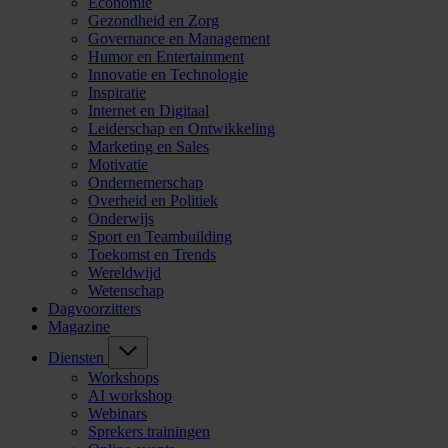
Economie
Gezondheid en Zorg
Governance en Management
Humor en Entertainment
Innovatie en Technologie
Inspiratie
Internet en Digitaal
Leiderschap en Ontwikkeling
Marketing en Sales
Motivatie
Ondernemerschap
Overheid en Politiek
Onderwijs
Sport en Teambuilding
Toekomst en Trends
Wereldwijd
Wetenschap
Dagvoorzitters
Magazine
Diensten
Workshops
AI workshop
Webinars
Sprekers trainingen