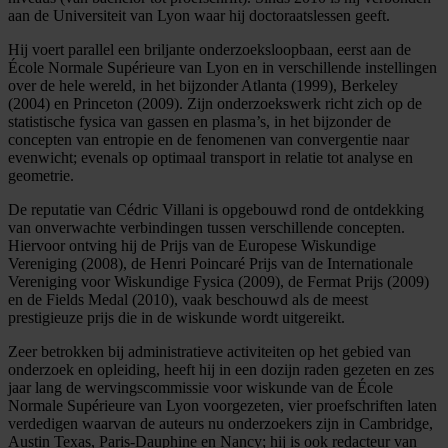
aan de Universiteit van Lyon waar hij doctoraatslessen geeft.
Hij voert parallel een briljante onderzoeksloopbaan, eerst aan de
École Normale Supérieure van Lyon en in verschillende instellingen
over de hele wereld, in het bijzonder Atlanta (1999), Berkeley
(2004) en Princeton (2009). Zijn onderzoekswerk richt zich op de
statistische fysica van gassen en plasma’s, in het bijzonder de
concepten van entropie en de fenomenen van convergentie naar
evenwicht; evenals op optimaal transport in relatie tot analyse en
geometrie.
De reputatie van Cédric Villani is opgebouwd rond de ontdekking
van onverwachte verbindingen tussen verschillende concepten.
Hiervoor ontving hij de Prijs van de Europese Wiskundige
Vereniging (2008), de Henri Poincaré Prijs van de Internationale
Vereniging voor Wiskundige Fysica (2009), de Fermat Prijs (2009)
en de Fields Medal (2010), vaak beschouwd als de meest
prestigieuze prijs die in de wiskunde wordt uitgereikt.
Zeer betrokken bij administratieve activiteiten op het gebied van
onderzoek en opleiding, heeft hij in een dozijn raden gezeten en zes
jaar lang de wervingscommissie voor wiskunde van de École
Normale Supérieure van Lyon voorgezeten, vier proefschriften laten
verdedigen waarvan de auteurs nu onderzoekers zijn in Cambridge,
Austin Texas, Paris-Dauphine en Nancy; hij is ook redacteur van