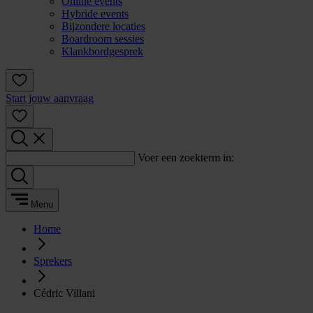
Online events
Hybride events
Bijzondere locaties
Boardroom sessies
Klankbordgesprek
Start jouw aanvraag
Voer een zoekterm in:
Menu
Home
Sprekers
Cédric Villani