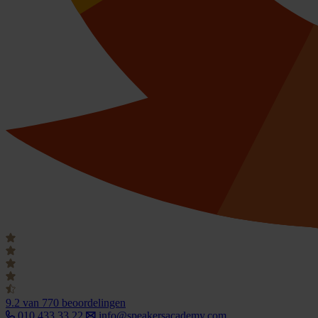
9.2
van 770 beoordelingen
010 433 33 22
info@speakersacademy.com