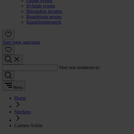
Online events
Hybride events
Bijzondere locaties
Boardroom sessies
Klankbordgesprek
Start jouw aanvraag
Voer een zoekterm in:
Menu
Home
Sprekers
Carmen Schön