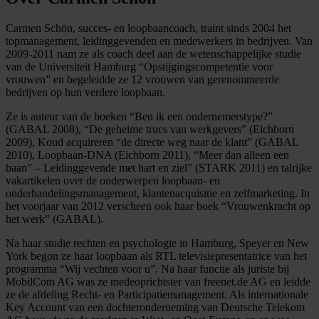
Carmen Schön, succes- en loopbaancoach, traint sinds 2004 het
topmanagement, leidinggevenden en medewerkers in bedrijven. Van
2009-2011 nam ze als coach deel aan de wetenschappelijke studie
van de Universiteit Hamburg “Opstijgingscompetentie voor
vrouwen” en begeleidde ze 12 vrouwen van gerenommeerde
bedrijven op hun verdere loopbaan.
Ze is auteur van de boeken “Ben ik een ondernemerstype?”
(GABAL 2008), “De geheime trucs van werkgevers” (Eichborn
2009), Koud acquireren “de directe weg naar de klant” (GABAL
2010), Loopbaan-DNA (Eichborn 2011), “Meer dan alleen een
baan” – Leidinggevende met hart en ziel” (STARK 2011) en talrijke
vakartikelen over de onderwerpen loopbaan- en
onderhandelingsmanagement, klantenacquisitie en zelfmarketing. In
het voorjaar van 2012 verscheen ook haar boek “Vrouwenkracht op
het werk” (GABAL).
Na haar studie rechten en psychologie in Hamburg, Speyer en New
York begon ze haar loopbaan als RTL televisiepresentatrice van het
programma “Wij vechten voor u”. Na haar functie als juriste bij
MobilCom AG was ze medeoprichtster van freenet.de AG en leidde
ze de afdeling Recht- en Participatiemanagement. Als internationale
Key Account van een dochteronderneming van Deutsche Telekom