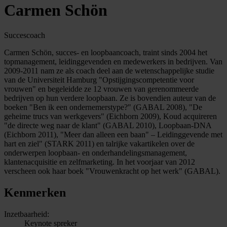
Carmen Schön
Succescoach
Carmen Schön, succes- en loopbaancoach, traint sinds 2004 het
topmanagement, leidinggevenden en medewerkers in bedrijven. Van
2009-2011 nam ze als coach deel aan de wetenschappelijke studie
van de Universiteit Hamburg "Opstijgingscompetentie voor
vrouwen" en begeleidde ze 12 vrouwen van gerenommeerde
bedrijven op hun verdere loopbaan. Ze is bovendien auteur van de
boeken "Ben ik een ondernemerstype?" (GABAL 2008), "De
geheime trucs van werkgevers" (Eichborn 2009), Koud acquireren
"de directe weg naar de klant" (GABAL 2010), Loopbaan-DNA
(Eichborn 2011), "Meer dan alleen een baan" – Leidinggevende met
hart en ziel" (STARK 2011) en talrijke vakartikelen over de
onderwerpen loopbaan- en onderhandelingsmanagement,
klantenacquisitie en zelfmarketing. In het voorjaar van 2012
verscheen ook haar boek "Vrouwenkracht op het werk" (GABAL).
Kenmerken
Inzetbaarheid:
Keynote spreker