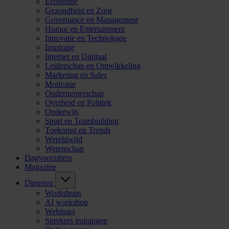
Economie
Gezondheid en Zorg
Governance en Management
Humor en Entertainment
Innovatie en Technologie
Inspiratie
Internet en Digitaal
Leiderschap en Ontwikkeling
Marketing en Sales
Motivatie
Ondernemerschap
Overheid en Politiek
Onderwijs
Sport en Teambuilding
Toekomst en Trends
Wereldwijd
Wetenschap
Dagvoorzitters
Magazine
Diensten
Workshops
AI workshop
Webinars
Sprekers trainingen