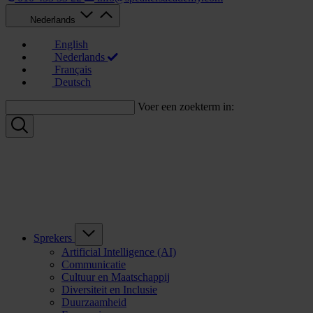
Nederlands
English
Nederlands
Français
Deutsch
Voer een zoekterm in:
Sprekers
Artificial Intelligence (AI)
Communicatie
Cultuur en Maatschappij
Diversiteit en Inclusie
Duurzaamheid