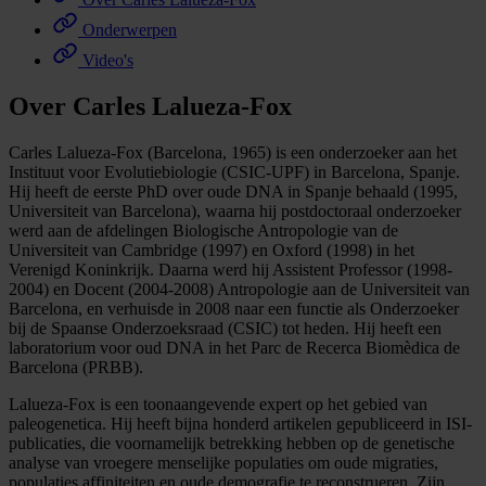
Onderwerpen
Video's
Over Carles Lalueza-Fox
Carles Lalueza-Fox (Barcelona, 1965) is een onderzoeker aan het
Instituut voor Evolutiebiologie (CSIC-UPF) in Barcelona, Spanje.
Hij heeft de eerste PhD over oude DNA in Spanje behaald (1995,
Universiteit van Barcelona), waarna hij postdoctoraal onderzoeker
werd aan de afdelingen Biologische Antropologie van de
Universiteit van Cambridge (1997) en Oxford (1998) in het
Verenigd Koninkrijk. Daarna werd hij Assistent Professor (1998-
2004) en Docent (2004-2008) Antropologie aan de Universiteit van
Barcelona, en verhuisde in 2008 naar een functie als Onderzoeker
bij de Spaanse Onderzoeksraad (CSIC) tot heden. Hij heeft een
laboratorium voor oud DNA in het Parc de Recerca Biomèdica de
Barcelona (PRBB).
Lalueza-Fox is een toonaangevende expert op het gebied van
paleogenetica. Hij heeft bijna honderd artikelen gepubliceerd in ISI-
publicaties, die voornamelijk betrekking hebben op de genetische
analyse van vroegere menselijke populaties om oude migraties,
populaties affiniteiten en oude demografie te reconstrueren. Zijn