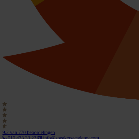
9.2
van 770 beoordelingen
010 433 33 22
info@speakersacademy.com