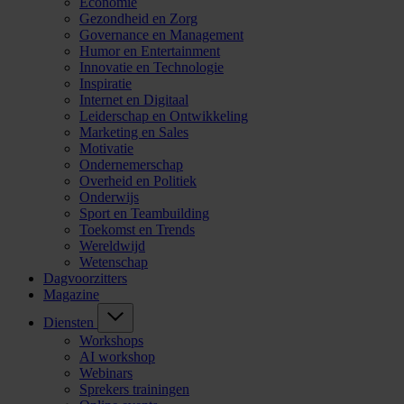
Economie
Gezondheid en Zorg
Governance en Management
Humor en Entertainment
Innovatie en Technologie
Inspiratie
Internet en Digitaal
Leiderschap en Ontwikkeling
Marketing en Sales
Motivatie
Ondernemerschap
Overheid en Politiek
Onderwijs
Sport en Teambuilding
Toekomst en Trends
Wereldwijd
Wetenschap
Dagvoorzitters
Magazine
Diensten
Workshops
AI workshop
Webinars
Sprekers trainingen