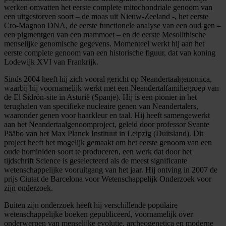
werken omvatten het eerste complete mitochondriale genoom van
een uitgestorven soort – de moas uit Nieuw-Zeeland -, het eerste
Cro-Magnon DNA, de eerste functionele analyse van een oud gen –
een pigmentgen van een mammoet – en de eerste Mesolithische
menselijke genomische gegevens. Momenteel werkt hij aan het
eerste complete genoom van een historische figuur, dat van koning
Lodewijk XVI van Frankrijk.
Sinds 2004 heeft hij zich vooral gericht op Neandertaalgenomica,
waarbij hij voornamelijk werkt met een Neandertalfamiliegroep van
de El Sidrón-site in Asturië (Spanje). Hij is een pionier in het
terughalen van specifieke nucleaire genen van Neandertalers,
waaronder genen voor haarkleur en taal. Hij heeft samengewerkt
aan het Neandertaalgenoomproject, geleid door professor Svante
Pääbo van het Max Planck Instituut in Leipzig (Duitsland). Dit
project heeft het mogelijk gemaakt om het eerste genoom van een
oude hominiden soort te produceren, een werk dat door het
tijdschrift Science is geselecteerd als de meest significante
wetenschappelijke vooruitgang van het jaar. Hij ontving in 2007 de
prijs Ciutat de Barcelona voor Wetenschappelijk Onderzoek voor
zijn onderzoek.
Buiten zijn onderzoek heeft hij verschillende populaire
wetenschappelijke boeken gepubliceerd, voornamelijk over
onderwerpen van menselijke evolutie, archeogenetica en moderne