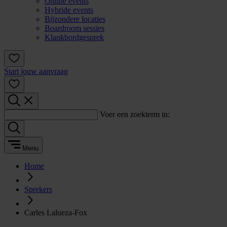
Online events
Hybride events
Bijzondere locaties
Boardroom sessies
Klankbordgesprek
Start jouw aanvraag
Voer een zoekterm in:
Menu
Home
Sprekers
Carles Lalueza-Fox