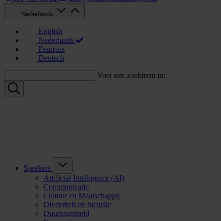
Nederlands
English
Nederlands
Français
Deutsch
Voer een zoekterm in:
Sprekers
Artificial Intelligence (AI)
Communicatie
Cultuur en Maatschappij
Diversiteit en Inclusie
Duurzaamheid