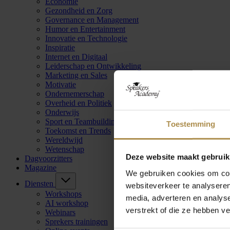
Economie
Gezondheid en Zorg
Governance en Management
Humor en Entertainment
Innovatie en Technologie
Inspiratie
Internet en Digitaal
Leiderschap en Ontwikkeling
Marketing en Sales
Motivatie
Ondernemerschap
Overheid en Politiek
Onderwijs
Sport en Teambuilding
Toestemming
Toekomst en Trends
Wereldwijd
Wetenschap
Deze website maakt gebruik
Dagvoorzitters
Magazine
We gebruiken cookies om cont
Diensten
websiteverkeer te analyseren
Workshops
media, adverteren en analys
AI workshop
verstrekt of die ze hebben v
Webinars
Sprekers trainingen