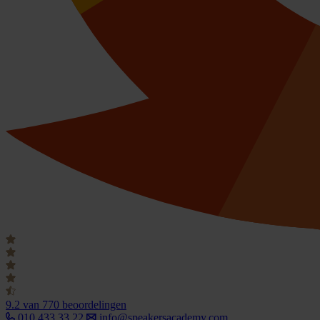
9.2
van 770 beoordelingen
010 433 33 22
info@speakersacademy.com