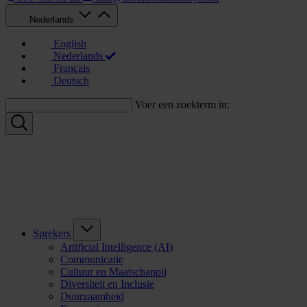
Nederlands
English
Nederlands
Français
Deutsch
Voer een zoekterm in:
Sprekers
Artificial Intelligence (AI)
Communicatie
Cultuur en Maatschappij
Diversiteit en Inclusie
Duurzaamheid