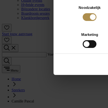
Online events
Toestemmingsselectie
Hybride events
Noodzakelijk
Bijzondere locaties
Boardroom sessies
Klankbordgesprek
Start jouw aanvraag
Marketing
Voer een zoekterm in:
Menu
Home
Sprekers
Camille Pascal