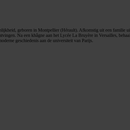
nlijkheid, geboren in Montpellier (Hérault). Afkomstig uit een familie 
ingen. Na een khâgne aan het Lycée La Bruyère in Versailles, behaalt C
derne geschiedenis aan de universiteit van Parijs.