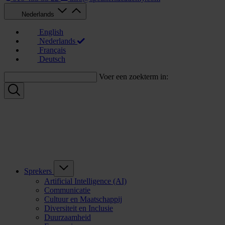
Nederlands
English
Nederlands
Français
Deutsch
Voer een zoekterm in:
Sprekers
Artificial Intelligence (AI)
Communicatie
Cultuur en Maatschappij
Diversiteit en Inclusie
Duurzaamheid