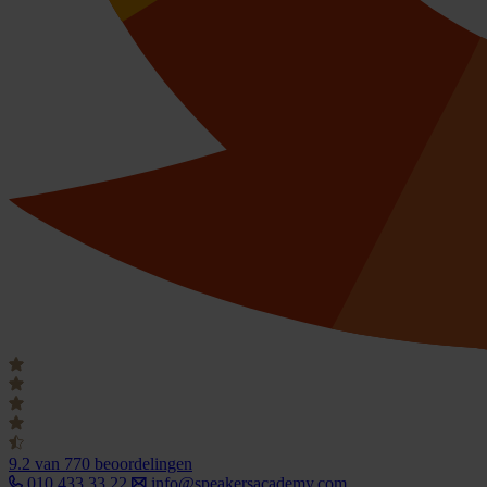
9.2
van 770 beoordelingen
010 433 33 22
info@speakersacademy.com