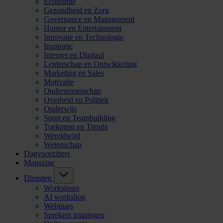
Economie
Gezondheid en Zorg
Governance en Management
Humor en Entertainment
Innovatie en Technologie
Inspiratie
Internet en Digitaal
Leiderschap en Ontwikkeling
Marketing en Sales
Motivatie
Ondernemerschap
Overheid en Politiek
Onderwijs
Sport en Teambuilding
Toekomst en Trends
Wereldwijd
Wetenschap
Dagvoorzitters
Magazine
Diensten
Workshops
AI workshop
Webinars
Sprekers trainingen