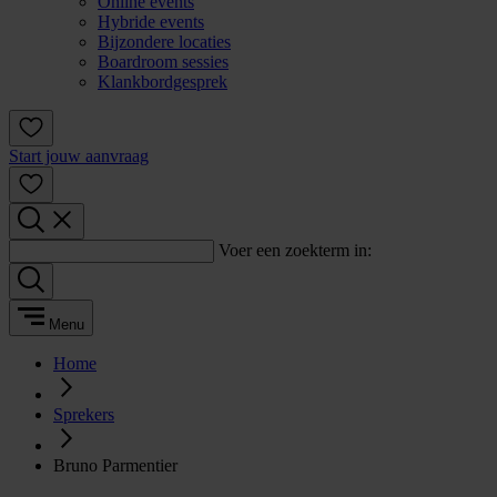
Online events
Hybride events
Bijzondere locaties
Boardroom sessies
Klankbordgesprek
Start jouw aanvraag
Voer een zoekterm in:
Menu
Home
Sprekers
Bruno Parmentier