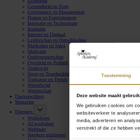
Economie
Gezondheid en Zorg
Governance en Management
Humor en Entertainment
Innovatie en Technologie
Inspiratie
Internet en Digitaal
Leiderschap en Ontwikkeling
Marketing en Sales
Motivatie
Ondernemerschap
Overheid en Politiek
Onderwijs
Sport en Teambuilding
Toestemming
Toekomst en Trends
Wereldwijd
Wetenschap
Deze website maakt gebruik
Dagvoorzitters
Magazine
We gebruiken cookies om cont
Diensten
websiteverkeer te analyseren
Workshops
media, adverteren en analys
AI workshop
verstrekt of die ze hebben v
Webinars
Sprekers trainingen