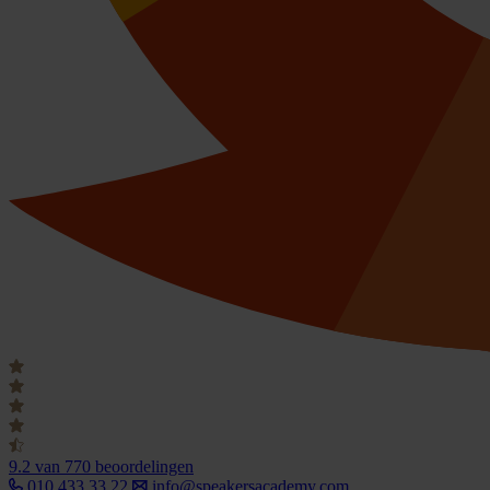
9.2
van 770 beoordelingen
010 433 33 22
info@speakersacademy.com