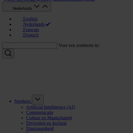
Nederlands
English
Nederlands
Français
Deutsch
Voer een zoekterm in:
Sprekers
Artificial Intelligence (AI)
Communicatie
Cultuur en Maatschappij
Diversiteit en Inclusie
Duurzaamheid