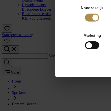
Online events
Toestemmingsselectie
Hybride events
Noodzakelijk
Bijzondere locaties
Boardroom sessies
Klankbordgesprek
Start jouw aanvraag
Marketing
Voer een zoekterm in:
Menu
Home
Sprekers
Barbara Barend