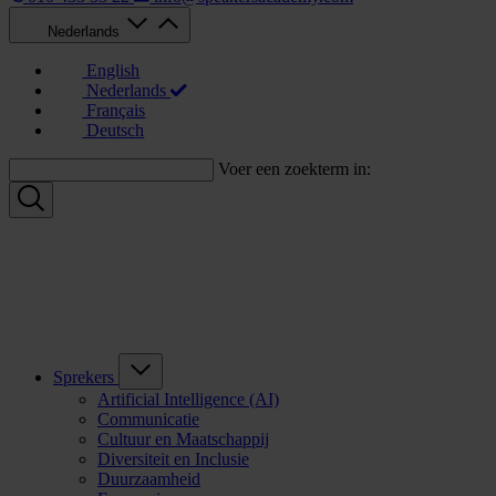
Nederlands
English
Nederlands
Français
Deutsch
Voer een zoekterm in:
Sprekers
Artificial Intelligence (AI)
Communicatie
Cultuur en Maatschappij
Diversiteit en Inclusie
Duurzaamheid