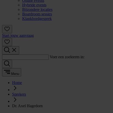
Online events
Hybride events
Bijzondere locaties
Boardroom sessies
Klankbordgesprek
Start jouw aanvraag
Voer een zoekterm in:
Menu
Home
Sprekers
Dr. Axel Hagedorn