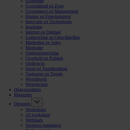
Economie
Gezondheid en Zorg
Governance en Management
Humor en Entertainment
Innovatie en Technologie
Inspiratie
Internet en Digitaal
Leiderschap en Ontwikkeling
Marketing en Sales
Motivatie
Ondernemerschap
Overheid en Politiek
Onderwijs
Sport en Teambuilding
Toekomst en Trends
Wereldwijd
Wetenschap
Dagvoorzitters
Magazine
Diensten
Workshops
AI workshop
Webinars
Sprekers trainingen