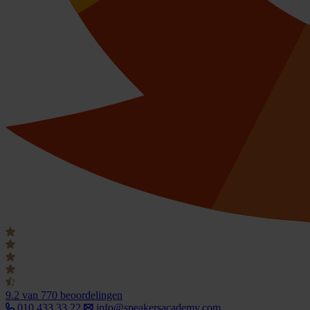
9.2
van 770 beoordelingen
010 433 33 22
info@speakersacademy.com