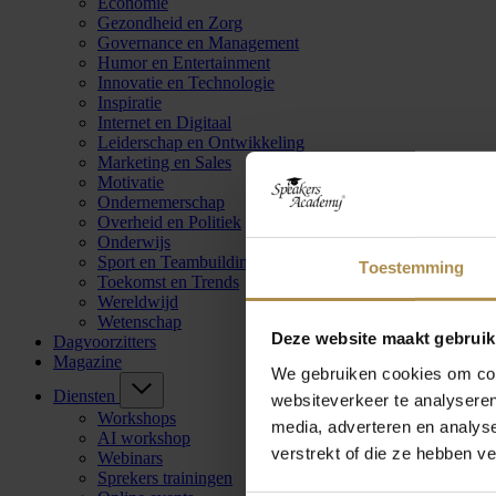
Economie
Gezondheid en Zorg
Governance en Management
Humor en Entertainment
Innovatie en Technologie
Inspiratie
Internet en Digitaal
Leiderschap en Ontwikkeling
Marketing en Sales
Motivatie
Ondernemerschap
Overheid en Politiek
Onderwijs
Sport en Teambuilding
Toestemming
Toekomst en Trends
Wereldwijd
Wetenschap
Deze website maakt gebruik
Dagvoorzitters
Magazine
We gebruiken cookies om cont
Diensten
websiteverkeer te analyseren
Workshops
media, adverteren en analys
AI workshop
verstrekt of die ze hebben v
Webinars
Sprekers trainingen