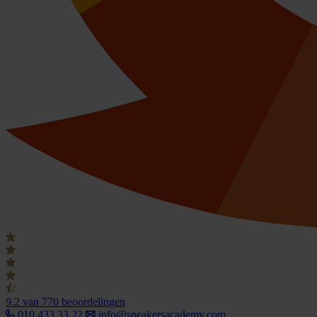
9.2
van 770 beoordelingen
010 433 33 22
info@speakersacademy.com