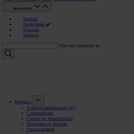
Nederlands
English
Nederlands
Français
Deutsch
Voer een zoekterm in:
Sprekers
Artificial Intelligence (AI)
Communicatie
Cultuur en Maatschappij
Diversiteit en Inclusie
Duurzaamheid