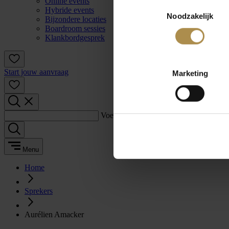
Online events
Toestemmingsselectie
Hybride events
Noodzakelijk
Bijzondere locaties
Boardroom sessies
Klankbordgesprek
Start jouw aanvraag
Marketing
Voer een zoekterm in:
Menu
Home
Sprekers
Aurélien Amacker