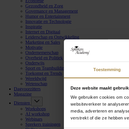
Economie
Gezondheid en Zorg
Governance en Management
Humor en Entertainment
Innovatie en Technologie
Inspiratie
Internet en Digitaal
Leiderschap en Ontwikkeling
Marketing en Sales
Motivatie
Ondernemerschap
Overheid en Politiek
Onderwijs
Sport en Teambuilding
Toestemming
Toekomst en Trends
Wereldwijd
Wetenschap
Deze website maakt gebruik
Dagvoorzitters
Magazine
We gebruiken cookies om cont
Diensten
websiteverkeer te analyseren
Workshops
media, adverteren en analys
AI workshop
verstrekt of die ze hebben v
Webinars
Sprekers trainingen