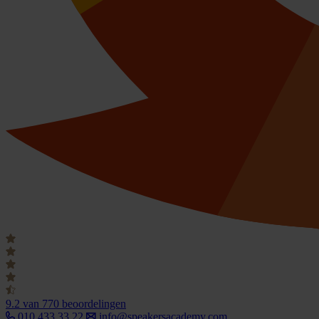
9.2
van 770 beoordelingen
010 433 33 22
info@speakersacademy.com