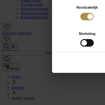
Online events
Toestemmingsselectie
Hybride events
Noodzakelijk
Bijzondere locaties
Boardroom sessies
Klankbordgesprek
Start jouw aanvraag
Marketing
Voer een zoekterm in:
Menu
Home
Sprekers
Aurélie Vaneck