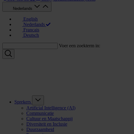
Nederlands
English
Nederlands
Français
Deutsch
Voer een zoekterm in:
Sprekers
Artificial Intelligence (AI)
Communicatie
Cultuur en Maatschappij
Diversiteit en Inclusie
Duurzaamheid