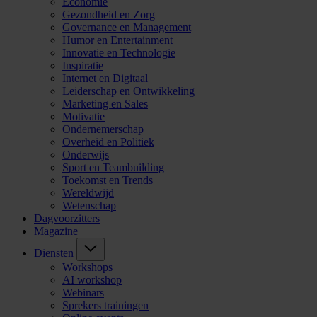
Economie
Gezondheid en Zorg
Governance en Management
Humor en Entertainment
Innovatie en Technologie
Inspiratie
Internet en Digitaal
Leiderschap en Ontwikkeling
Marketing en Sales
Motivatie
Ondernemerschap
Overheid en Politiek
Onderwijs
Sport en Teambuilding
Toekomst en Trends
Wereldwijd
Wetenschap
Dagvoorzitters
Magazine
Diensten
Workshops
AI workshop
Webinars
Sprekers trainingen