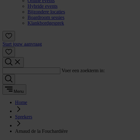
Online events
Hybride events
Bijzondere locaties
Boardroom sessies
Klankbordgesprek
Start jouw aanvraag
Voer een zoekterm in:
Menu
Home
Sprekers
Arnaud de la Fouchardière