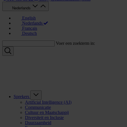
Nederlands
English
Nederlands
Français
Deutsch
Voer een zoekterm in:
Sprekers
Artificial Intelligence (AI)
Communicatie
Cultuur en Maatschappij
Diversiteit en Inclusie
Duurzaamheid