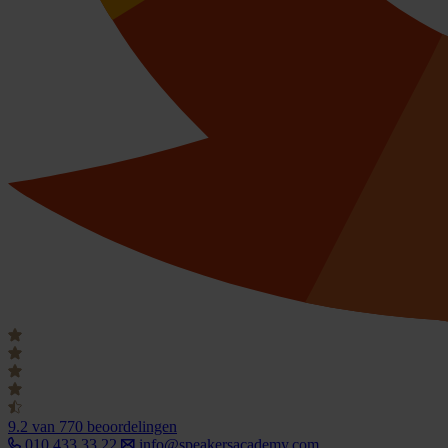
9.2
van 770 beoordelingen
010 433 33 22
info@speakersacademy.com