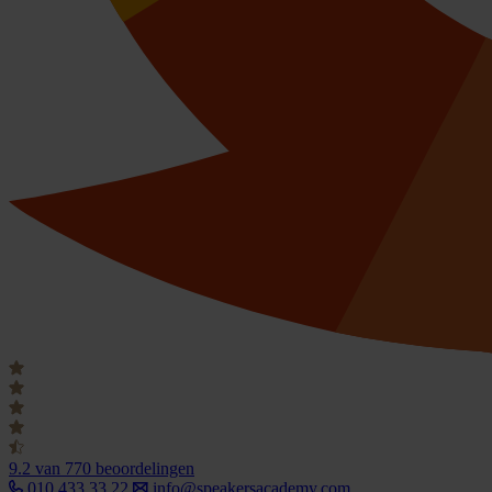
9.2
van 770 beoordelingen
010 433 33 22
info@speakersacademy.com