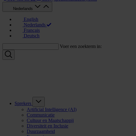
Nederlands
English
Nederlands
Français
Deutsch
Voer een zoekterm in:
Sprekers
Artificial Intelligence (AI)
Communicatie
Cultuur en Maatschappij
Diversiteit en Inclusie
Duurzaamheid