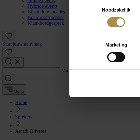
Online events
Toestemmingsselectie
Hybride events
Noodzakelijk
Bijzondere locaties
Boardroom sessies
Klankbordgesprek
Start jouw aanvraag
Marketing
Voer een zoekterm in:
Menu
Home
Sprekers
Arcadi Oliveres