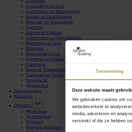
Economie
Gezondheid en Zorg
Governance en Management
Humor en Entertainment
Innovatie en Technologie
Inspiratie
Internet en Digitaal
Leiderschap en Ontwikkeling
Marketing en Sales
Motivatie
Ondernemerschap
Overheid en Politiek
Onderwijs
Sport en Teambuilding
Toestemming
Toekomst en Trends
Wereldwijd
Wetenschap
Deze website maakt gebruik
Dagvoorzitters
Magazine
We gebruiken cookies om cont
Diensten
websiteverkeer te analyseren
Workshops
media, adverteren en analys
AI workshop
verstrekt of die ze hebben v
Webinars
Sprekers trainingen