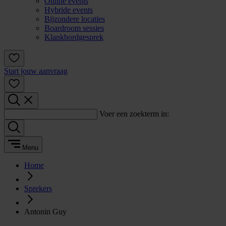
Online events
Hybride events
Bijzondere locaties
Boardroom sessies
Klankbordgesprek
Start jouw aanvraag
Voer een zoekterm in:
Menu
Home
Sprekers
Antonin Guy