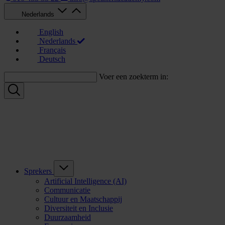
Nederlands
English
Nederlands
Français
Deutsch
Voer een zoekterm in:
Sprekers
Artificial Intelligence (AI)
Communicatie
Cultuur en Maatschappij
Diversiteit en Inclusie
Duurzaamheid