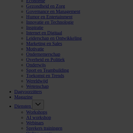
Economie
Gezondheid en Zorg
Governance en Management
Humor en Entertainment
Innovatie en Technologie
Inspiratie
Internet en Digitaal
Leiderschap en Ontwikkeling
Marketing en Sales
Motivatie
Ondernemerschap
Overheid en Politiek
Onderwijs
Sport en Teambuilding
Toekomst en Trends
Wereldwijd
Wetenschap
Dagvoorzitters
Magazine
Diensten
Workshops
AI workshop
Webinars
Sprekers trainingen