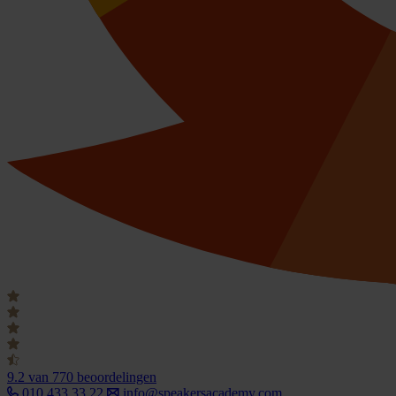
9.2
van 770 beoordelingen
010 433 33 22
info@speakersacademy.com