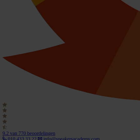
9.2
van 770 beoordelingen
010 433 33 22
info@speakersacademy.com