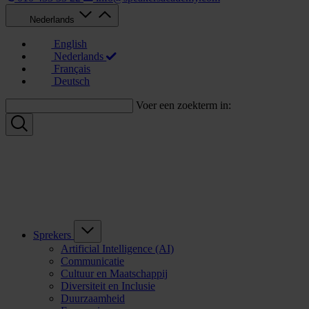
Nederlands
English
Nederlands
Français
Deutsch
Voer een zoekterm in:
Sprekers
Artificial Intelligence (AI)
Communicatie
Cultuur en Maatschappij
Diversiteit en Inclusie
Duurzaamheid