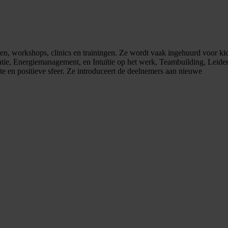
en, workshops, clinics en trainingen. Ze wordt vaak ingehuurd voor ki
ie, Energiemanagement, en Intuïtie op het werk, Teambuilding, Leide
ste en positieve sfeer. Ze introduceert de deelnemers aan nieuwe