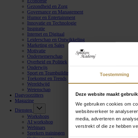
Economie
Gezondheid en Zorg
Governance en Management
Humor en Entertainment
Innovatie en Technologie
Inspiratie
Internet en Digitaal
Leiderschap en Ontwikkeling
Marketing en Sales
Motivatie
Ondernemerschap
Overheid en Politiek
Onderwijs
Sport en Teambuilding
Toestemming
Toekomst en Trends
Wereldwijd
Wetenschap
Deze website maakt gebruik
Dagvoorzitters
Magazine
We gebruiken cookies om cont
Diensten
websiteverkeer te analyseren
Workshops
media, adverteren en analys
AI workshop
verstrekt of die ze hebben v
Webinars
Sprekers trainingen