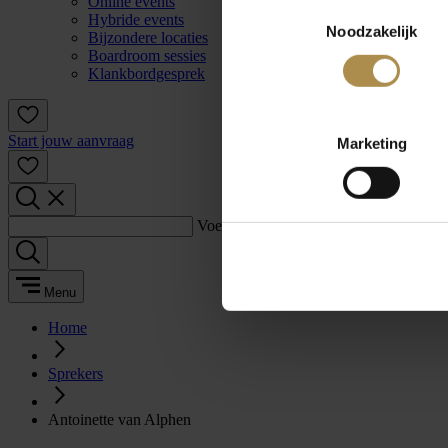
Online events
Toestemmingsselectie
Hybride events
Noodzakelijk
Bijzondere locaties
Boardroom sessies
Klankbordgesprek
Start jouw aanvraag
Marketing
Voer een zoekterm in:
Menu
Home
Sprekers
Antoinette van Alphen