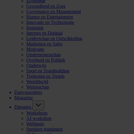
Economie
Gezondheid en Zorg
Governance en Management
Humor en Entertainment
Innovatie en Technologie
Inspiratie
Internet en Digitaal
Leiderschap en Ontwikkeling
Marketing en Sales
Motivatie
Ondernemerschap
Overheid en Politiek
Onderwijs
Sport en Teambuilding
Toekomst en Trends
Wereldwijd
Wetenschap
Dagvoorzitters
Magazine
Diensten
Workshops
AI workshop
Webinars
Sprekers trainingen