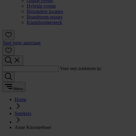
Online events
Hybride events
Bijzondere locaties
Boardroom sessies
Klankbordgesprek
Start jouw aanvraag
Voer een zoekterm in:
Menu
Home
Sprekers
Anne Kloosterboer