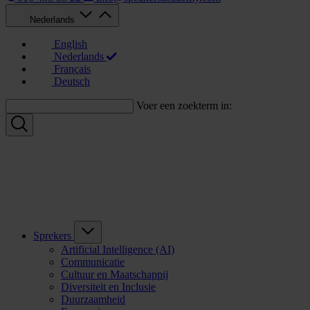
Nederlands
English
Nederlands
Français
Deutsch
Voer een zoekterm in:
Sprekers
Artificial Intelligence (AI)
Communicatie
Cultuur en Maatschappij
Diversiteit en Inclusie
Duurzaamheid