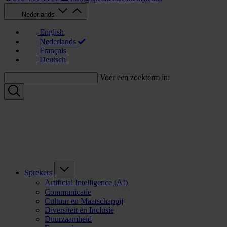
Nederlands
English
Nederlands
Français
Deutsch
Voer een zoekterm in:
Sprekers
Artificial Intelligence (AI)
Communicatie
Cultuur en Maatschappij
Diversiteit en Inclusie
Duurzaamheid