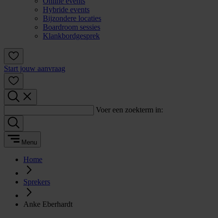
Online events
Hybride events
Bijzondere locaties
Boardroom sessies
Klankbordgesprek
Start jouw aanvraag
Voer een zoekterm in:
Menu
Home
Sprekers
Anke Eberhardt