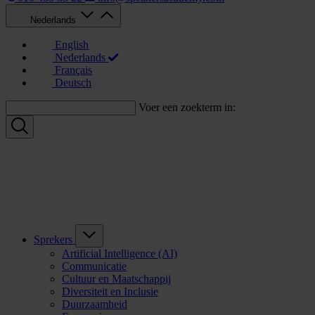
Nederlands
English
Nederlands
Français
Deutsch
Voer een zoekterm in:
Sprekers
Artificial Intelligence (AI)
Communicatie
Cultuur en Maatschappij
Diversiteit en Inclusie
Duurzaamheid