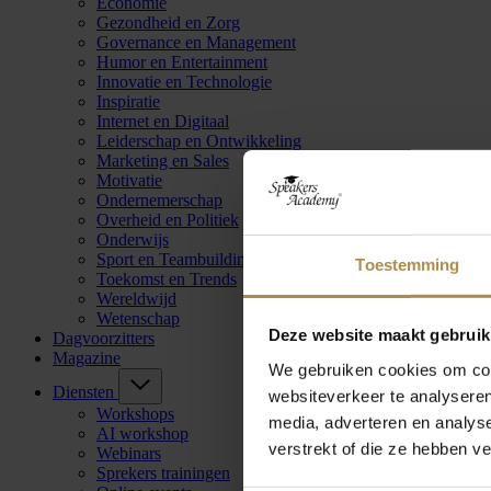
Economie
Gezondheid en Zorg
Governance en Management
Humor en Entertainment
Innovatie en Technologie
Inspiratie
Internet en Digitaal
Leiderschap en Ontwikkeling
Marketing en Sales
Motivatie
Ondernemerschap
Overheid en Politiek
Onderwijs
Sport en Teambuilding
Toestemming
Toekomst en Trends
Wereldwijd
Wetenschap
Deze website maakt gebruik
Dagvoorzitters
Magazine
We gebruiken cookies om cont
Diensten
websiteverkeer te analyseren
Workshops
media, adverteren en analys
AI workshop
verstrekt of die ze hebben v
Webinars
Sprekers trainingen