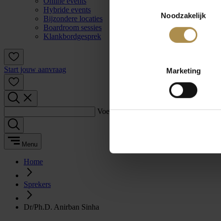
Online events
Toestemmingsselectie
Hybride events
Noodzakelijk
Bijzondere locaties
Boardroom sessies
Klankbordgesprek
Start jouw aanvraag
Marketing
Voer een zoekterm in:
Menu
Home
Sprekers
Dr/Ph.D. Anirban Sinha