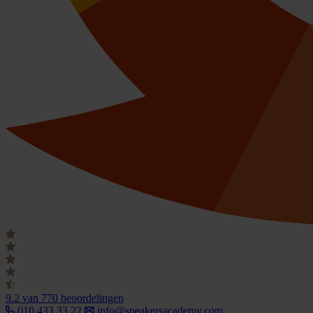
9.2
van 770 beoordelingen
010 433 33 22
info@speakersacademy.com