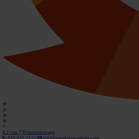
9.2
van 770 beoordelingen
010 433 33 22
info@speakersacademy.com