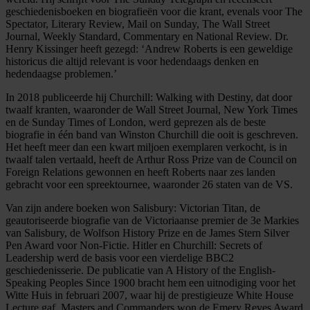
geschiedenisboeken en biografieën voor die krant, evenals voor The
Spectator, Literary Review, Mail on Sunday, The Wall Street
Journal, Weekly Standard, Commentary en National Review. Dr.
Henry Kissinger heeft gezegd: ‘Andrew Roberts is een geweldige
historicus die altijd relevant is voor hedendaags denken en
hedendaagse problemen.’
In 2018 publiceerde hij Churchill: Walking with Destiny, dat door
twaalf kranten, waaronder de Wall Street Journal, New York Times
en de Sunday Times of London, werd geprezen als de beste
biografie in één band van Winston Churchill die ooit is geschreven.
Het heeft meer dan een kwart miljoen exemplaren verkocht, is in
twaalf talen vertaald, heeft de Arthur Ross Prize van de Council on
Foreign Relations gewonnen en heeft Roberts naar zes landen
gebracht voor een spreektournee, waaronder 26 staten van de VS.
Van zijn andere boeken won Salisbury: Victorian Titan, de
geautoriseerde biografie van de Victoriaanse premier de 3e Markies
van Salisbury, de Wolfson History Prize en de James Stern Silver
Pen Award voor Non-Fictie. Hitler en Churchill: Secrets of
Leadership werd de basis voor een vierdelige BBC2
geschiedenisserie. De publicatie van A History of the English-
Speaking Peoples Since 1900 bracht hem een uitnodiging voor het
Witte Huis in februari 2007, waar hij de prestigieuze White House
Lecture gaf. Masters and Commanders won de Emery Reves Award