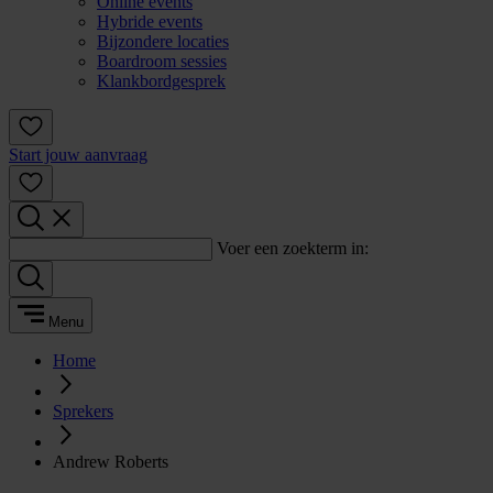
Online events
Hybride events
Bijzondere locaties
Boardroom sessies
Klankbordgesprek
Start jouw aanvraag
Voer een zoekterm in:
Menu
Home
Sprekers
Andrew Roberts