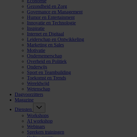
Economie
Gezondheid en Zorg
Governance en Management
Humor en Entertainment
Innovatie en Technologie
Inspiratie
Internet en Digitaal
Leiderschap en Ontwikkeling
Marketing en Sales
Motivatie
Ondernemerschap
Overheid en Politiek
Onderwijs
Sport en Teambuilding
Toekomst en Trends
Wereldwijd
Wetenschap
Dagvoorzitters
Magazine
Diensten
Workshops
AI workshop
Webinars
Sprekers trainingen