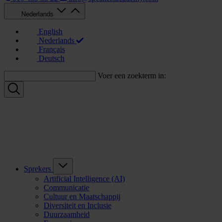
Nederlands
English
Nederlands
Français
Deutsch
Voer een zoekterm in:
Sprekers
Artificial Intelligence (AI)
Communicatie
Cultuur en Maatschappij
Diversiteit en Inclusie
Duurzaamheid