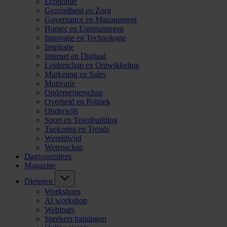
Economie
Gezondheid en Zorg
Governance en Management
Humor en Entertainment
Innovatie en Technologie
Inspiratie
Internet en Digitaal
Leiderschap en Ontwikkeling
Marketing en Sales
Motivatie
Ondernemerschap
Overheid en Politiek
Onderwijs
Sport en Teambuilding
Toekomst en Trends
Wereldwijd
Wetenschap
Dagvoorzitters
Magazine
Diensten
Workshops
AI workshop
Webinars
Sprekers trainingen