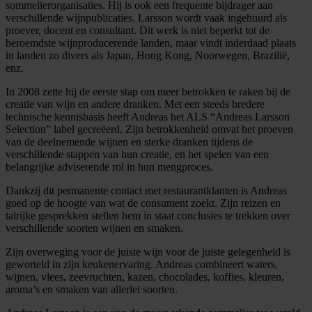
sommelierorganisaties. Hij is ook een frequente bijdrager aan
verschillende wijnpublicaties. Larsson wordt vaak ingehuurd als
proever, docent en consultant. Dit werk is niet beperkt tot de
beroemdste wijnproducerende landen, maar vindt inderdaad plaats
in landen zo divers als Japan, Hong Kong, Noorwegen, Brazilië,
enz.
In 2008 zette hij de eerste stap om meer betrokken te raken bij de
creatie van wijn en andere dranken. Met een steeds bredere
technische kennisbasis heeft Andreas het ALS “Andreas Larsson
Selection” label gecreëerd. Zijn betrokkenheid omvat het proeven
van de deelnemende wijnen en sterke dranken tijdens de
verschillende stappen van hun creatie, en het spelen van een
belangrijke adviserende rol in hun mengproces.
Dankzij dit permanente contact met restaurantklanten is Andreas
goed op de hoogte van wat de consument zoekt. Zijn reizen en
talrijke gesprekken stellen hem in staat conclusies te trekken over
verschillende soorten wijnen en smaken.
Zijn overweging voor de juiste wijn voor de juiste gelegenheid is
geworteld in zijn keukenervaring. Andreas combineert waters,
wijnen, vlees, zeevruchten, kazen, chocolades, koffies, kleuren,
aroma’s en smaken van allerlei soorten.