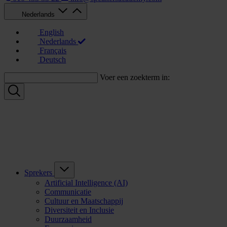
Nederlands
English
Nederlands
Français
Deutsch
Voer een zoekterm in:
Sprekers
Artificial Intelligence (AI)
Communicatie
Cultuur en Maatschappij
Diversiteit en Inclusie
Duurzaamheid