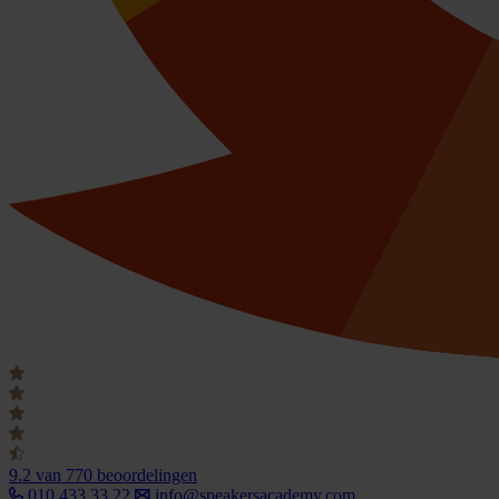
9.2
van 770 beoordelingen
010 433 33 22
info@speakersacademy.com