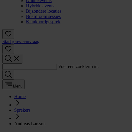
Online events
Hybride events
Bijzondere locaties
Boardroom sessies
Klankbordgesprek
Start jouw aanvraag
Voer een zoekterm in:
Menu
Home
Sprekers
Andreas Larsson