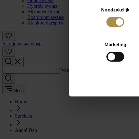
Online events
Toestemmingsselectie
Hybride events
Noodzakelijk
Bijzondere locaties
Boardroom sessies
Klankbordgesprek
Start jouw aanvraag
Marketing
Voer een zoekterm in:
Menu
Home
Sprekers
André Dan