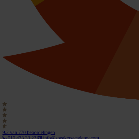
9.2
van 770 beoordelingen
010 433 33 22
info@speakersacademy.com