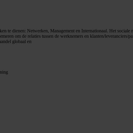
en te dienen: Netwerken, Management en Internationaal. Het sociale ne
meren om de relaties tussen de werknemers en klanten/leveranciers/par
handel globaal en
ining