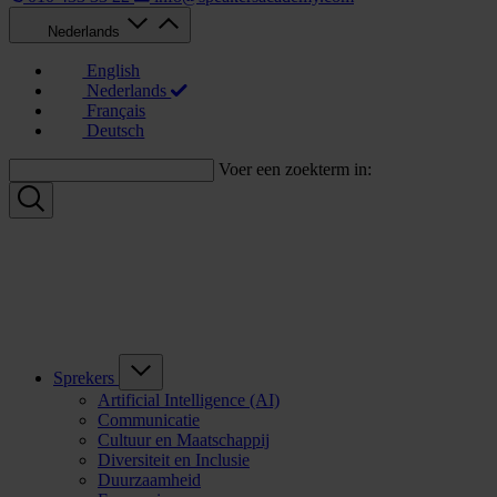
Nederlands
English
Nederlands
Français
Deutsch
Voer een zoekterm in:
Sprekers
Artificial Intelligence (AI)
Communicatie
Cultuur en Maatschappij
Diversiteit en Inclusie
Duurzaamheid