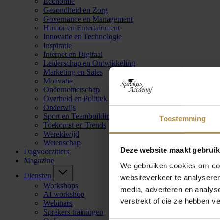
Economie
Gezondheid en Zorg
Governance en Management
Humor en Entertainment
Innovatie en Technologie
Inspiratie
Internet en Digitaal
Leiderschap en Ontwikkeling
Marketing en Sales
Motivatie
Ondernemerschap
Overheid en Politiek
Onderwijs
Sport en Teambuilding
Toestemming
Toekomst en Trends
Wereldwijd
Wetenschap
Deze website maakt gebruik
Dagvoorzitters
Magazine
We gebruiken cookies om cont
Diensten
websiteverkeer te analyseren
Workshops
media, adverteren en analys
AI workshop
verstrekt of die ze hebben v
Webinars
Sprekers trainingen