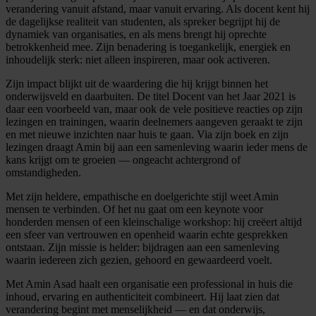
verandering vanuit afstand, maar vanuit ervaring. Als docent kent hij
de dagelijkse realiteit van studenten, als spreker begrijpt hij de
dynamiek van organisaties, en als mens brengt hij oprechte
betrokkenheid mee. Zijn benadering is toegankelijk, energiek en
inhoudelijk sterk: niet alleen inspireren, maar ook activeren.
Zijn impact blijkt uit de waardering die hij krijgt binnen het
onderwijsveld en daarbuiten. De titel Docent van het Jaar 2021 is
daar een voorbeeld van, maar ook de vele positieve reacties op zijn
lezingen en trainingen, waarin deelnemers aangeven geraakt te zijn
en met nieuwe inzichten naar huis te gaan. Via zijn boek en zijn
lezingen draagt Amin bij aan een samenleving waarin ieder mens de
kans krijgt om te groeien — ongeacht achtergrond of
omstandigheden.
Met zijn heldere, empathische en doelgerichte stijl weet Amin
mensen te verbinden. Of het nu gaat om een keynote voor
honderden mensen of een kleinschalige workshop: hij creëert altijd
een sfeer van vertrouwen en openheid waarin echte gesprekken
ontstaan. Zijn missie is helder: bijdragen aan een samenleving
waarin iedereen zich gezien, gehoord en gewaardeerd voelt.
Met Amin Asad haalt een organisatie een professional in huis die
inhoud, ervaring en authenticiteit combineert. Hij laat zien dat
verandering begint met menselijkheid — en dat onderwijs,