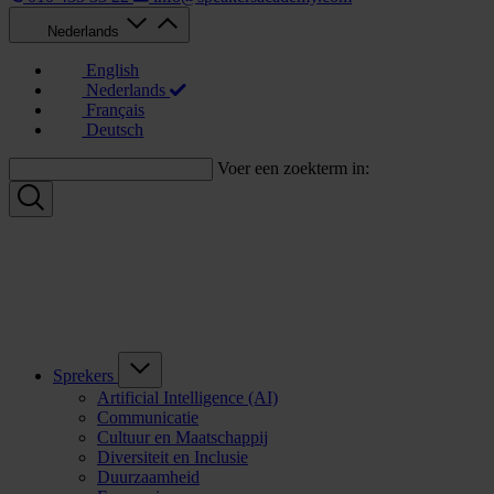
Nederlands
English
Nederlands
Français
Deutsch
Voer een zoekterm in:
Sprekers
Artificial Intelligence (AI)
Communicatie
Cultuur en Maatschappij
Diversiteit en Inclusie
Duurzaamheid