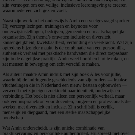
zijn vermogen om een veilige, inclusieve leeromgeving te creëren
waarin iedereen zich gezien voelt.
Naast zijn werk in het onderwijs is Amin een veelgevraagd spreker.
Hij verzorgt lezingen, trainingen en keynotes voor
onderwijsinstellingen, bedrijven, gemeenten en maatschappelijke
organisaties. Zijn thema’s omvatten inclusie en diversiteit,
kansengelijkheid, kwetsbaarheid, verbinding en veerkracht. Wat zijn
optredens bijzonder maakt, is de combinatie van een persoonlijk,
authentiek verhaal met praktische handvatten die direct toepasbaar
zijn in de dagelijkse praktijk. Amin weet hoofd en hart te raken, en
zet mensen in beweging om echt verschil te maken.
Als auteur maakte Amin indruk met zijn boek Alles voor jullie,
waarin hij de indringende geschiedenis van zijn ouders — Iraakse
vluchtelingen die in Nederland een nieuw bestaan opbouwden —
verweeft met zijn eigen zoektocht naar identiteit, onderwijs en
verbinding. Het boek is niet alleen een persoonlijk verhaal, maar
ook een inspiratiebron voor docenten, jongeren en professionals die
werken met diversiteit en inclusie. Zijn schrijfstijl is eerlijk,
menselijk en diepgaand, met een sterke maatschappelijke
boodschap.
Wat Amin onderscheidt, is zijn unieke combinatie van
praktijkervaring en persoonlijke authenticiteit. Hij spreekt niet over