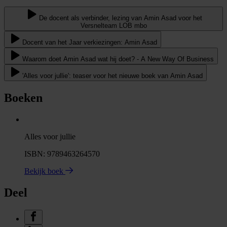
De docent als verbinder, lezing van Amin Asad voor het
Versnelteam LOB mbo
Docent van het Jaar verkiezingen: Amin Asad
Waarom doet Amin Asad wat hij doet? - A New Way Of Business
'Alles voor jullie': teaser voor het nieuwe boek van Amin Asad
Boeken
Alles voor jullie
ISBN: 9789463264570
Bekijk boek
Deel