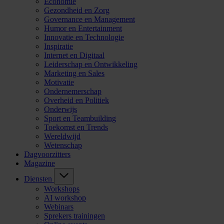
Economie
Gezondheid en Zorg
Governance en Management
Humor en Entertainment
Innovatie en Technologie
Inspiratie
Internet en Digitaal
Leiderschap en Ontwikkeling
Marketing en Sales
Motivatie
Ondernemerschap
Overheid en Politiek
Onderwijs
Sport en Teambuilding
Toekomst en Trends
Wereldwijd
Wetenschap
Dagvoorzitters
Magazine
Diensten
Workshops
AI workshop
Webinars
Sprekers trainingen