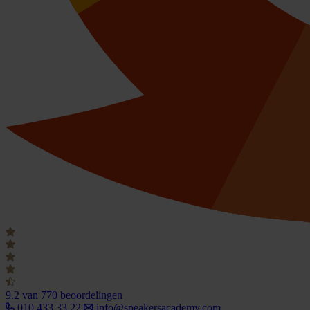
9.2
van 770 beoordelingen
010 433 33 22
info@speakersacademy.com