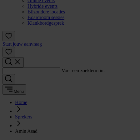
Online events
Hybride events
Bijzondere locaties
Boardroom sessies
Klankbordgesprek
Start jouw aanvraag
Voer een zoekterm in:
Menu
Home
Sprekers
Amin Asad