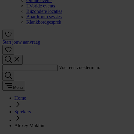
Online events
Hybride events
Bijzondere locaties
Boardroom sessies
Klankbordgesprek
Start jouw aanvraag
Voer een zoekterm in:
Menu
Home
Sprekers
Alexey Mukhin