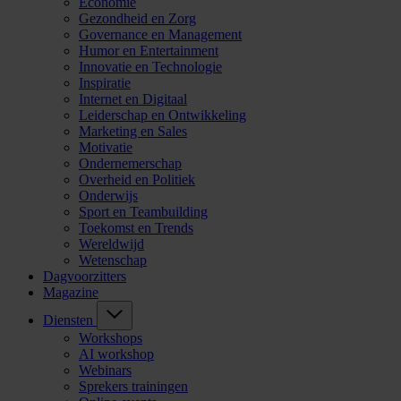
Economie
Gezondheid en Zorg
Governance en Management
Humor en Entertainment
Innovatie en Technologie
Inspiratie
Internet en Digitaal
Leiderschap en Ontwikkeling
Marketing en Sales
Motivatie
Ondernemerschap
Overheid en Politiek
Onderwijs
Sport en Teambuilding
Toekomst en Trends
Wereldwijd
Wetenschap
Dagvoorzitters
Magazine
Diensten
Workshops
AI workshop
Webinars
Sprekers trainingen