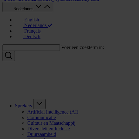
Nederlands
English
Nederlands
Français
Deutsch
Voer een zoekterm in:
Sprekers
Artificial Intelligence (AI)
Communicatie
Cultuur en Maatschappij
Diversiteit en Inclusie
Duurzaamheid