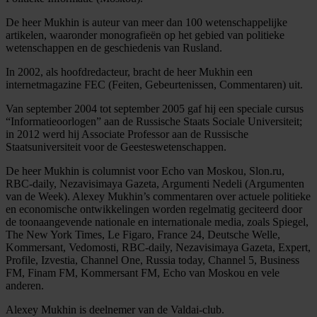
De heer Mukhin is auteur van meer dan 100 wetenschappelijke
artikelen, waaronder monografieën op het gebied van politieke
wetenschappen en de geschiedenis van Rusland.
In 2002, als hoofdredacteur, bracht de heer Mukhin een
internetmagazine FEC (Feiten, Gebeurtenissen, Commentaren) uit.
Van september 2004 tot september 2005 gaf hij een speciale cursus
“Informatieoorlogen” aan de Russische Staats Sociale Universiteit;
in 2012 werd hij Associate Professor aan de Russische
Staatsuniversiteit voor de Geesteswetenschappen.
De heer Mukhin is columnist voor Echo van Moskou, Slon.ru,
RBC-daily, Nezavisimaya Gazeta, Argumenti Nedeli (Argumenten
van de Week). Alexey Mukhin’s commentaren over actuele politieke
en economische ontwikkelingen worden regelmatig geciteerd door
de toonaangevende nationale en internationale media, zoals Spiegel,
The New York Times, Le Figaro, France 24, Deutsche Welle,
Kommersant, Vedomosti, RBC-daily, Nezavisimaya Gazeta, Expert,
Profile, Izvestia, Channel One, Russia today, Channel 5, Business
FM, Finam FM, Kommersant FM, Echo van Moskou en vele
anderen.
Alexey Mukhin is deelnemer van de Valdai-club.