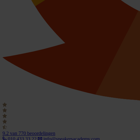
9.2
van 770 beoordelingen
010 433 33 22
info@speakersacademy.com