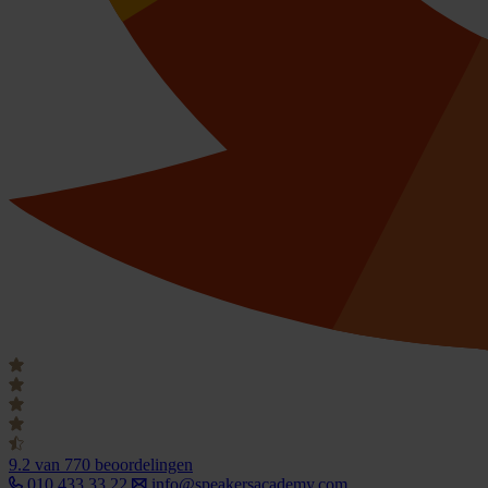
9.2
van 770 beoordelingen
010 433 33 22
info@speakersacademy.com