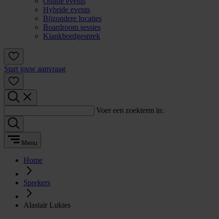
Online events
Hybride events
Bijzondere locaties
Boardroom sessies
Klankbordgesprek
Start jouw aanvraag
Voer een zoekterm in:
Menu
Home
Sprekers
Alastair Lukies