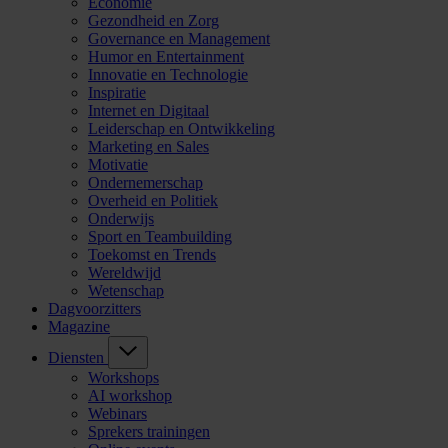
Economie
Gezondheid en Zorg
Governance en Management
Humor en Entertainment
Innovatie en Technologie
Inspiratie
Internet en Digitaal
Leiderschap en Ontwikkeling
Marketing en Sales
Motivatie
Ondernemerschap
Overheid en Politiek
Onderwijs
Sport en Teambuilding
Toekomst en Trends
Wereldwijd
Wetenschap
Dagvoorzitters
Magazine
Diensten
Workshops
AI workshop
Webinars
Sprekers trainingen