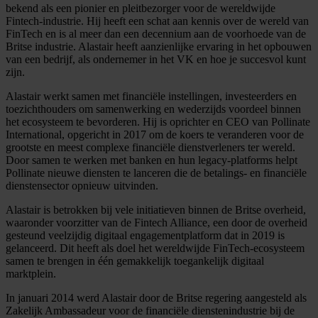
bekend als een pionier en pleitbezorger voor de wereldwijde
Fintech-industrie. Hij heeft een schat aan kennis over de wereld van
FinTech en is al meer dan een decennium aan de voorhoede van de
Britse industrie. Alastair heeft aanzienlijke ervaring in het opbouwen
van een bedrijf, als ondernemer in het VK en hoe je succesvol kunt
zijn.
Alastair werkt samen met financiële instellingen, investeerders en
toezichthouders om samenwerking en wederzijds voordeel binnen
het ecosysteem te bevorderen. Hij is oprichter en CEO van Pollinate
International, opgericht in 2017 om de koers te veranderen voor de
grootste en meest complexe financiële dienstverleners ter wereld.
Door samen te werken met banken en hun legacy-platforms helpt
Pollinate nieuwe diensten te lanceren die de betalings- en financiële
dienstensector opnieuw uitvinden.
Alastair is betrokken bij vele initiatieven binnen de Britse overheid,
waaronder voorzitter van de Fintech Alliance, een door de overheid
gesteund veelzijdig digitaal engagementplatform dat in 2019 is
gelanceerd. Dit heeft als doel het wereldwijde FinTech-ecosysteem
samen te brengen in één gemakkelijk toegankelijk digitaal
marktplein.
In januari 2014 werd Alastair door de Britse regering aangesteld als
Zakelijk Ambassadeur voor de financiële dienstenindustrie bij de