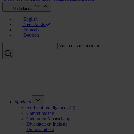
Nederlands
English
Nederlands
Français
Deutsch
Voer een zoekterm in:
Sprekers
Artificial Intelligence (AI)
Communicatie
Cultuur en Maatschappij
Diversiteit en Inclusie
Duurzaamheid