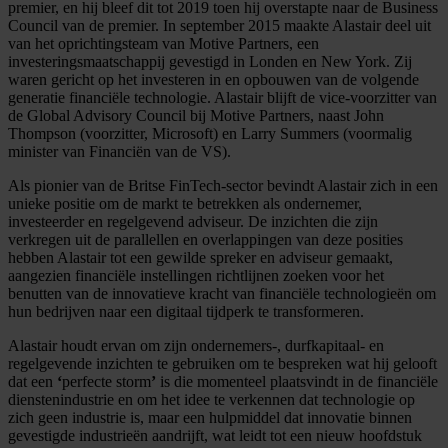
premier, en hij bleef dit tot 2019 toen hij overstapte naar de Business
Council van de premier. In september 2015 maakte Alastair deel uit
van het oprichtingsteam van Motive Partners, een
investeringsmaatschappij gevestigd in Londen en New York. Zij
waren gericht op het investeren in en opbouwen van de volgende
generatie financiële technologie. Alastair blijft de vice-voorzitter van
de Global Advisory Council bij Motive Partners, naast John
Thompson (voorzitter, Microsoft) en Larry Summers (voormalig
minister van Financiën van de VS).
Als pionier van de Britse FinTech-sector bevindt Alastair zich in een
unieke positie om de markt te betrekken als ondernemer,
investeerder en regelgevend adviseur. De inzichten die zijn
verkregen uit de parallellen en overlappingen van deze posities
hebben Alastair tot een gewilde spreker en adviseur gemaakt,
aangezien financiële instellingen richtlijnen zoeken voor het
benutten van de innovatieve kracht van financiële technologieën om
hun bedrijven naar een digitaal tijdperk te transformeren.
Alastair houdt ervan om zijn ondernemers-, durfkapitaal- en
regelgevende inzichten te gebruiken om te bespreken wat hij gelooft
dat een
‘
perfecte storm
’
is die momenteel plaatsvindt in de financiële
dienstenindustrie en om het idee te verkennen dat technologie op
zich geen industrie is, maar een hulpmiddel dat innovatie binnen
gevestigde industrieën aandrijft, wat leidt tot een nieuw hoofdstuk