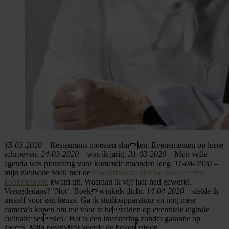
15-03-2020
– Restaurants moesten sluiten. Evenementen op losse
schroeven.
24-03-2020
– was ik jarig.
31-03-2020
– Mijn volle
agenda was plotseling voor komende maanden leeg.
11-04-2020
–
mijn nieuwste boek met de
revolutionaire nieuwe duurzame
kookmethode
kwam uit. Waaraan ik vijf jaar had gewerkt.
Vreugdedans? ‘Not’. Boekwinkels dicht.
14-04-2020
– stelde ik
mezelf voor een keuze. Ga ik studioapparatuur en nog meer
camera’s kopen om me voor te bereiden op eventuele digitale
culinaire sessies? Het is een investering zonder garantie op
succes. Mijn positiviteit voerde de boventoon.