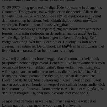
31-09-2020
– nog geen enkele digitale kooksessie in de agenda.
Grommm. Trouwens, nauwelijks iets in de agenda. Alleen de
tandarts.
03-10-2020
– YESSS, de eerste digikooksessie. Vanaf
dat moment liep het storm. Vele kikkûh digioptredens mogen
verzorgen. Entertainment, kennisoverdracht,
duurzaamheidscolleges en regelmatig met honderden achter het
fornuis. Ik in mijn studiootje en de anderen aan de andere kant
van de digitale kooklijn: in hun eigen keukentje. Prachtig. Zelfs
vorige week nog. Wat ben ik een blij ei. Halleluja, ik kon weer
creëren… en uitgeven. De digikook zal blijven in combinatie met
live. Ook na corona. Daar ben ik van overtuigd.
Je zal mij absoluut niet horen zeggen dat de coronaperikelen ook
pluspunten hebben opgeleverd. Echt niet. Elke keer wanneer ik zo’n
opmerking hoor van ‘lekkâh rustig’, thuiswerken, geen files, etc.,
wil ik spontaan aan mijn haren trekken, die ik niet heb. Doden,
baanstops, educatiearmoe, feestleegte, angst aan de macht, etc.
Liever had ik dit gedoe overgeslagen. Creativiteit en positiviteit
maken ook van een hondenuitwerpsel een culinair hoogstandje. Ook
in de coronatijd. Innovatie komt sowieso. Als het niet vandaag is,
dan is het morgen. En, daar heb je corona niet voor nodig.
Je moet niet denken aan wat je had, maar aan wat je wilt dat er
komen gaat. En daar moet je voor gaan. Het leven is