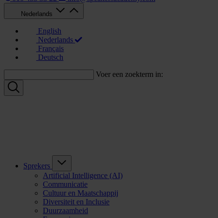
Nederlands
English
Nederlands
Français
Deutsch
Voer een zoekterm in:
Sprekers
Artificial Intelligence (AI)
Communicatie
Cultuur en Maatschappij
Diversiteit en Inclusie
Duurzaamheid