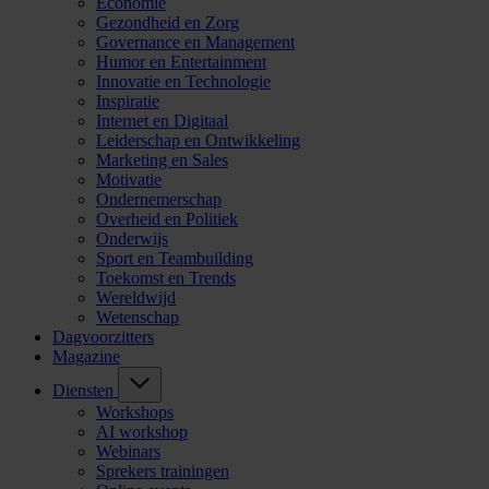
Economie
Gezondheid en Zorg
Governance en Management
Humor en Entertainment
Innovatie en Technologie
Inspiratie
Internet en Digitaal
Leiderschap en Ontwikkeling
Marketing en Sales
Motivatie
Ondernemerschap
Overheid en Politiek
Onderwijs
Sport en Teambuilding
Toekomst en Trends
Wereldwijd
Wetenschap
Dagvoorzitters
Magazine
Diensten
Workshops
AI workshop
Webinars
Sprekers trainingen