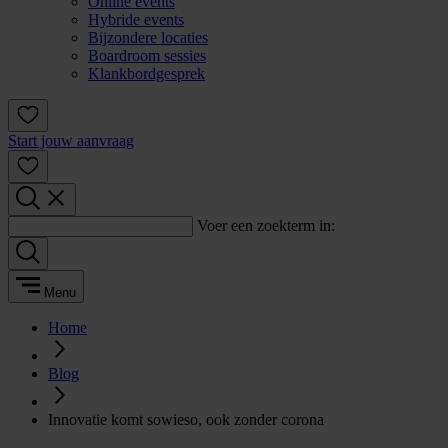
Online events
Hybride events
Bijzondere locaties
Boardroom sessies
Klankbordgesprek
Start jouw aanvraag
Voer een zoekterm in:
Menu
Home
Blog
Innovatie komt sowieso, ook zonder corona