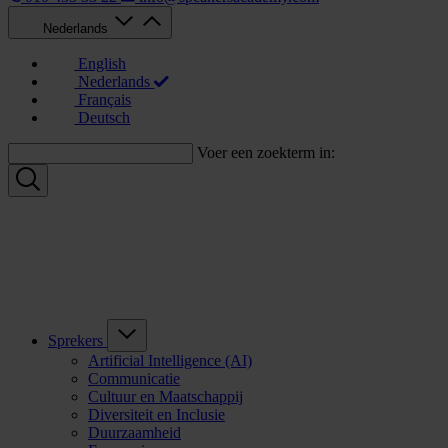
Nederlands
English
Nederlands
Français
Deutsch
Voer een zoekterm in:
Sprekers
Artificial Intelligence (AI)
Communicatie
Cultuur en Maatschappij
Diversiteit en Inclusie
Duurzaamheid