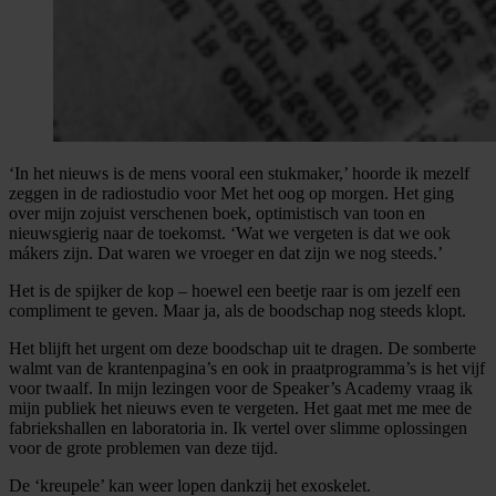
‘In het nieuws is de mens vooral een stukmaker,’ hoorde ik mezelf
zeggen in de radiostudio voor Met het oog op morgen. Het ging
over mijn zojuist verschenen boek, optimistisch van toon en
nieuwsgierig naar de toekomst. ‘Wat we vergeten is dat we ook
mákers zijn. Dat waren we vroeger en dat zijn we nog steeds.’
Het is de spijker de kop – hoewel een beetje raar is om jezelf een
compliment te geven. Maar ja, als de boodschap nog steeds klopt.
Het blijft het urgent om deze boodschap uit te dragen. De somberte
walmt van de krantenpagina’s en ook in praatprogramma’s is het vijf
voor twaalf. In mijn lezingen voor de Speaker’s Academy vraag ik
mijn publiek het nieuws even te vergeten. Het gaat met me mee de
fabriekshallen en laboratoria in. Ik vertel over slimme oplossingen
voor de grote problemen van deze tijd.
De ‘kreupele’ kan weer lopen dankzij het exoskelet.