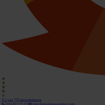
9.2
van 770 beoordelingen
010 433 33 22
info@speakersacademy.com