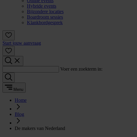
Online events
Hybride events
Bijzondere locaties
Boardroom sessies
Klankbordgesprek
Start jouw aanvraag
Voer een zoekterm in:
Menu
Home
Blog
De makers van Nederland