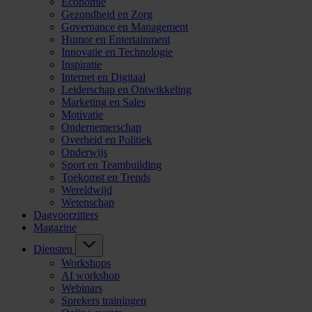
Economie
Gezondheid en Zorg
Governance en Management
Humor en Entertainment
Innovatie en Technologie
Inspiratie
Internet en Digitaal
Leiderschap en Ontwikkeling
Marketing en Sales
Motivatie
Ondernemerschap
Overheid en Politiek
Onderwijs
Sport en Teambuilding
Toekomst en Trends
Wereldwijd
Wetenschap
Dagvoorzitters
Magazine
Diensten
Workshops
AI workshop
Webinars
Sprekers trainingen