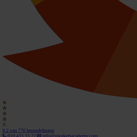
9.2
van 770 beoordelingen
010 433 33 22
info@speakersacademy.com