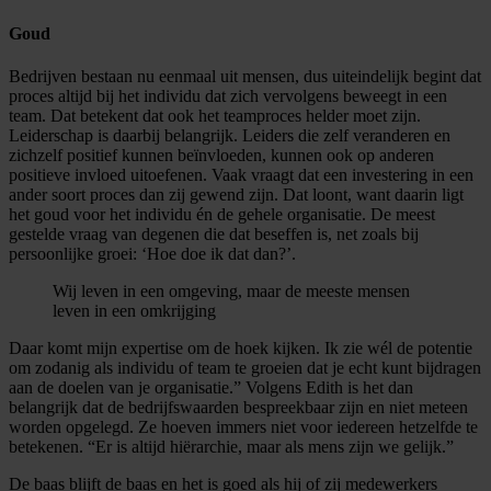
Goud
Bedrijven bestaan nu eenmaal uit mensen, dus uiteindelijk begint dat
proces altijd bij het individu dat zich vervolgens beweegt in een
team. Dat betekent dat ook het teamproces helder moet zijn.
Leiderschap is daarbij belangrijk. Leiders die zelf veranderen en
zichzelf positief kunnen beïnvloeden, kunnen ook op anderen
positieve invloed uitoefenen. Vaak vraagt dat een investering in een
ander soort proces dan zij gewend zijn. Dat loont, want daarin ligt
het goud voor het individu én de gehele organisatie. De meest
gestelde vraag van degenen die dat beseffen is, net zoals bij
persoonlijke groei: ‘Hoe doe ik dat dan?’.
Wij leven in een omgeving, maar de meeste mensen
leven in een omkrijging
Daar komt mijn expertise om de hoek kijken. Ik zie wél de potentie
om zodanig als individu of team te groeien dat je echt kunt bijdragen
aan de doelen van je organisatie.” Volgens Edith is het dan
belangrijk dat de bedrijfswaarden bespreekbaar zijn en niet meteen
worden opgelegd. Ze hoeven immers niet voor iedereen hetzelfde te
betekenen. “Er is altijd hiërarchie, maar als mens zijn we gelijk.”
De baas blijft de baas en het is goed als hij of zij medewerkers