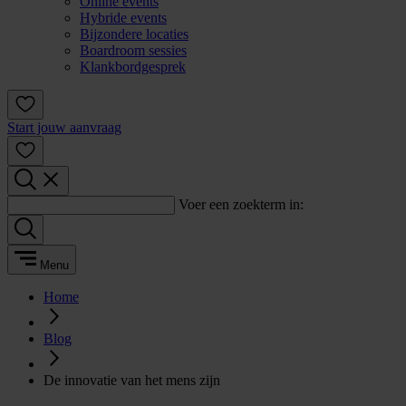
Online events
Hybride events
Bijzondere locaties
Boardroom sessies
Klankbordgesprek
Start jouw aanvraag
Voer een zoekterm in:
Menu
Home
Blog
De innovatie van het mens zijn