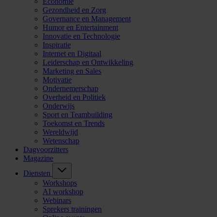
Economie
Gezondheid en Zorg
Governance en Management
Humor en Entertainment
Innovatie en Technologie
Inspiratie
Internet en Digitaal
Leiderschap en Ontwikkeling
Marketing en Sales
Motivatie
Ondernemerschap
Overheid en Politiek
Onderwijs
Sport en Teambuilding
Toekomst en Trends
Wereldwijd
Wetenschap
Dagvoorzitters
Magazine
Diensten
Workshops
AI workshop
Webinars
Sprekers trainingen