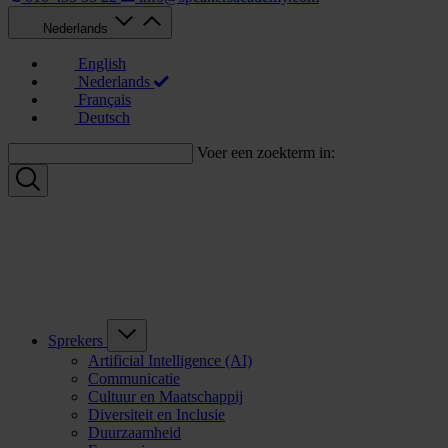
Nederlands
English
Nederlands
Français
Deutsch
Voer een zoekterm in:
Sprekers
Artificial Intelligence (AI)
Communicatie
Cultuur en Maatschappij
Diversiteit en Inclusie
Duurzaamheid