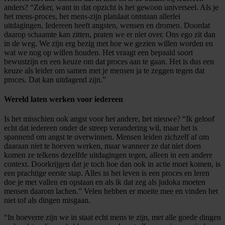
anders? “Zeker, want in dat opzicht is het gewoon universeel. Als je
het mens-proces, het mens-zijn platslaat ontstaan allerlei
uitdagingen. Iedereen heeft angsten, wensen en dromen. Doordat
daarop schaamte kan zitten, praten we er niet over. Ons ego zit dan
in de weg. We zijn erg bezig met hoe we gezien willen worden en
wat we nog op willen houden. Het vraagt een bepaald soort
bewustzijn en een keuze om dat proces aan te gaan. Het is dus een
keuze als leider om samen met je mensen ja te zeggen tegen dat
proces. Dat kan uitdagend zijn.”
Wereld laten werken voor iedereen
Is het misschien ook angst voor het andere, het nieuwe? “Ik geloof
echt dat iedereen onder de streep verandering wil, maar het is
spannend om angst te overwinnen. Mensen leiden zichzelf af om
daaraan niet te hoeven werken, maar wanneer ze dat niet doen
komen ze telkens dezelfde uitdagingen tegen, alleen in een andere
context. Doorkrijgen dat je toch hoe dan ook in actie moet komen, is
een prachtige eerste stap. Alles in het leven is een proces en leren
doe je met vallen en opstaan en als ik dat zeg als judoka moeten
mensen daarom lachen.” Velen hebben er moeite mee en vinden het
niet tof als dingen misgaan.
“In hoeverre zijn we in staat echt mens te zijn, met alle goede dingen