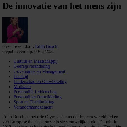
De innovatie van het mens zijn
Geschreven door:
Edith Bosch
Gepubliceerd op:
09/12/2022
Cultuur en Maatschappij
Gedragsverandering
Governance en Management
Leefstijl
Leiderschap en Ontwikkeling
Motivatie
Persoonlijk Leiderschap
Persoonlijke Ontwikkeling
Sport en Teambuilding
Verandermanagement
Edith Bosch is met drie Olympische medailles, een wereldtitel en
vier Europese titels een onzer beste vrouwelijke judoka’s ooit. In
2013, een jaar na haar afscheid van de topsport, wint ze ‘Expeditie