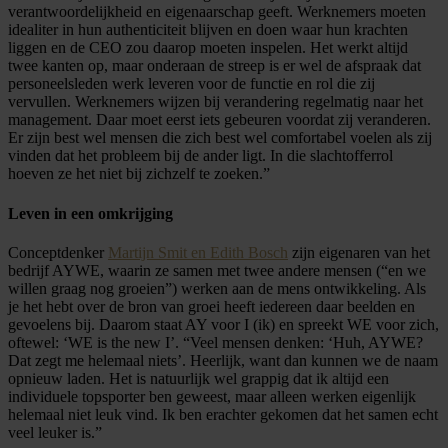
verantwoordelijkheid en eigenaarschap geeft. Werknemers moeten
idealiter in hun authenticiteit blijven en doen waar hun krachten
liggen en de CEO zou daarop moeten inspelen. Het werkt altijd
twee kanten op, maar onderaan de streep is er wel de afspraak dat
personeelsleden werk leveren voor de functie en rol die zij
vervullen. Werknemers wijzen bij verandering regelmatig naar het
management. Daar moet eerst iets gebeuren voordat zij veranderen.
Er zijn best wel mensen die zich best wel comfortabel voelen als zij
vinden dat het probleem bij de ander ligt. In die slachtofferrol
hoeven ze het niet bij zichzelf te zoeken.”
Leven in een omkrijging
Conceptdenker
Martijn Smit en Edith Bosch
zijn eigenaren van het
bedrijf AYWE, waarin ze samen met twee andere mensen (“en we
willen graag nog groeien”) werken aan de mens ontwikkeling. Als
je het hebt over de bron van groei heeft iedereen daar beelden en
gevoelens bij. Daarom staat AY voor I (ik) en spreekt WE voor zich,
oftewel: ‘WE is the new I’. “Veel mensen denken: ‘Huh, AYWE?
Dat zegt me helemaal niets’. Heerlijk, want dan kunnen we de naam
opnieuw laden. Het is natuurlijk wel grappig dat ik altijd een
individuele topsporter ben geweest, maar alleen werken eigenlijk
helemaal niet leuk vind. Ik ben erachter gekomen dat het samen echt
veel leuker is.”