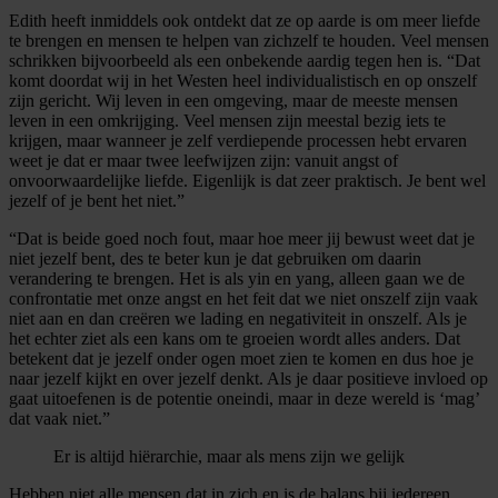
Edith heeft inmiddels ook ontdekt dat ze op aarde is om meer liefde
te brengen en mensen te helpen van zichzelf te houden. Veel mensen
schrikken bijvoorbeeld als een onbekende aardig tegen hen is. “Dat
komt doordat wij in het Westen heel individualistisch en op onszelf
zijn gericht. Wij leven in een omgeving, maar de meeste mensen
leven in een omkrijging. Veel mensen zijn meestal bezig iets te
krijgen, maar wanneer je zelf verdiepende processen hebt ervaren
weet je dat er maar twee leefwijzen zijn: vanuit angst of
onvoorwaardelijke liefde. Eigenlijk is dat zeer praktisch. Je bent wel
jezelf of je bent het niet.”
“Dat is beide goed noch fout, maar hoe meer jij bewust weet dat je
niet jezelf bent, des te beter kun je dat gebruiken om daarin
verandering te brengen. Het is als yin en yang, alleen gaan we de
confrontatie met onze angst en het feit dat we niet onszelf zijn vaak
niet aan en dan creëren we lading en negativiteit in onszelf. Als je
het echter ziet als een kans om te groeien wordt alles anders. Dat
betekent dat je jezelf onder ogen moet zien te komen en dus hoe je
naar jezelf kijkt en over jezelf denkt. Als je daar positieve invloed op
gaat uitoefenen is de potentie oneindi, maar in deze wereld is ‘mag’
dat vaak niet.”
Er is altijd hiërarchie, maar als mens zijn we gelijk
Hebben niet alle mensen dat in zich en is de balans bij iedereen