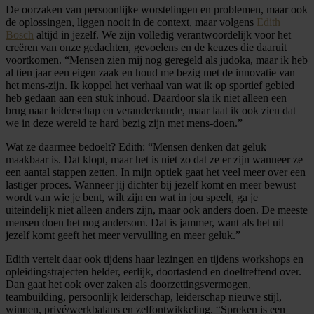
De oorzaken van persoonlijke worstelingen en problemen, maar ook
de oplossingen, liggen nooit in de context, maar volgens
Edith
Bosch
altijd in jezelf. We zijn volledig verantwoordelijk voor het
creëren van onze gedachten, gevoelens en de keuzes die daaruit
voortkomen. “Mensen zien mij nog geregeld als judoka, maar ik heb
al tien jaar een eigen zaak en houd me bezig met de innovatie van
het mens-zijn. Ik koppel het verhaal van wat ik op sportief gebied
heb gedaan aan een stuk inhoud. Daardoor sla ik niet alleen een
brug naar leiderschap en veranderkunde, maar laat ik ook zien dat
we in deze wereld te hard bezig zijn met mens-doen.”
Wat ze daarmee bedoelt? Edith: “Mensen denken dat geluk
maakbaar is. Dat klopt, maar het is niet zo dat ze er zijn wanneer ze
een aantal stappen zetten. In mijn optiek gaat het veel meer over een
lastiger proces. Wanneer jij dichter bij jezelf komt en meer bewust
wordt van wie je bent, wilt zijn en wat in jou speelt, ga je
uiteindelijk niet alleen anders zijn, maar ook anders doen. De meeste
mensen doen het nog andersom. Dat is jammer, want als het uit
jezelf komt geeft het meer vervulling en meer geluk.”
Edith vertelt daar ook tijdens haar lezingen en tijdens workshops en
opleidingstrajecten helder, eerlijk, doortastend en doeltreffend over.
Dan gaat het ook over zaken als doorzettingsvermogen,
teambuilding, persoonlijk leiderschap, leiderschap nieuwe stijl,
winnen, privé/werkbalans en zelfontwikkeling. “Spreken is een