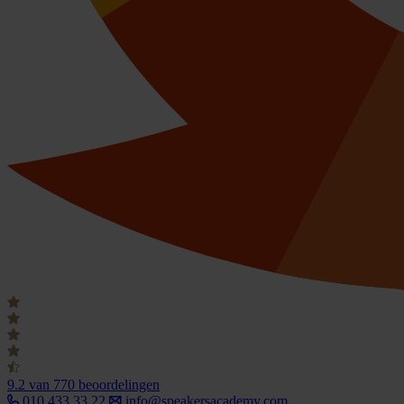
9.2
van 770 beoordelingen
010 433 33 22
info@speakersacademy.com