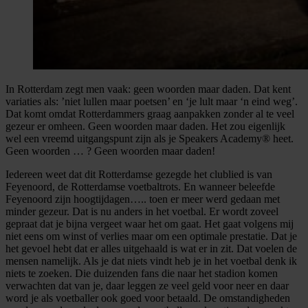
In Rotterdam zegt men vaak: geen woorden maar daden. Dat kent
variaties als: ’niet lullen maar poetsen’ en ‘je lult maar ‘n eind weg’.
Dat komt omdat Rotterdammers graag aanpakken zonder al te veel
gezeur er omheen. Geen woorden maar daden. Het zou eigenlijk
wel een vreemd uitgangspunt zijn als je Speakers Academy® heet.
Geen woorden … ? Geen woorden maar daden!
Iedereen weet dat dit Rotterdamse gezegde het clublied is van
Feyenoord, de Rotterdamse voetbaltrots. En wanneer beleefde
Feyenoord zijn hoogtijdagen….. toen er meer werd gedaan met
minder gezeur. Dat is nu anders in het voetbal. Er wordt zoveel
gepraat dat je bijna vergeet waar het om gaat. Het gaat volgens mij
niet eens om winst of verlies maar om een optimale prestatie. Dat je
het gevoel hebt dat er alles uitgehaald is wat er in zit. Dat voelen de
mensen namelijk. Als je dat niets vindt heb je in het voetbal denk ik
niets te zoeken. Die duizenden fans die naar het stadion komen
verwachten dat van je, daar leggen ze veel geld voor neer en daar
word je als voetballer ook goed voor betaald. De omstandigheden