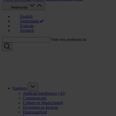
Nederlands
English
Nederlands
Français
Deutsch
Voer een zoekterm in:
Sprekers
Artificial Intelligence (AI)
Communicatie
Cultuur en Maatschappij
Diversiteit en Inclusie
Duurzaamheid