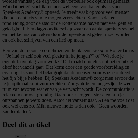
worden vandaag de dag voor de voetballer ook optimaal gemaakt.
Wat dat betreft voel ik me ook wel eens voetballer als ik voor
Speakers Academy® optreed. Je treedt vaak op voor veel mensen
die ook echt iets van je mogen verwachten. Soms is dat een
rondleiding door de stad of de Rotterdamse haven met veel gein en
gekkigheid. Een dagvoorzitterschap waar een aantal sprekers soepel
en met kennis van zaken door de bijeenkomst geleid moet worden
en ook het schrijven van een lied op maat.
Een van de mooiste complimenten die ik eens kreeg in Rotterdam is
: “Je had er zelf ook veel plezier in he jongen?” of “Wat doe je
eigenlijk overdag voor werk?” Dat maakt duidelijk dat het er uitziet
alsof het vanzelf gaat. Dat komt door een goede voorbereiding en
ervaring. Ik vind het belangrijk dat de mensen voor wie je optreedt
het fijn bij je hebben. Bij Speakers Academy® zorgt men ervoor dat
je je optimaal kunt voorbereiden. Zorgvuldig en toegewijd. Je weet
ruim van tevoren wat er van je verwacht wordt. De communicatie is
relaxed maar wel grondig. Daardoor is er geen stress en kun je
ontspannen je werk doen. Alsof het vanzelf gaat. Af en toe voelt dat
ook wel eens zo. Mijn nieuwe motto is dan ook: ‘Geen woorden
zonder daden’.
Deel dit artikel