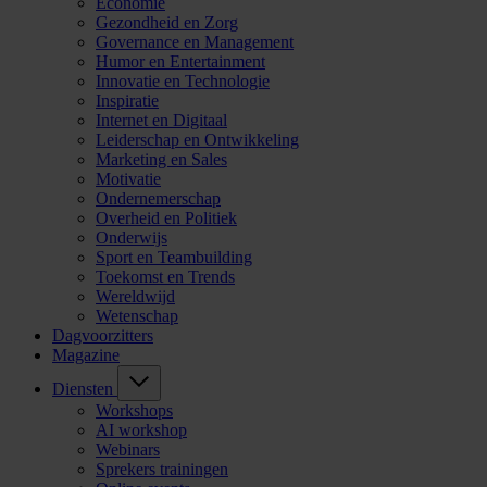
Economie
Gezondheid en Zorg
Governance en Management
Humor en Entertainment
Innovatie en Technologie
Inspiratie
Internet en Digitaal
Leiderschap en Ontwikkeling
Marketing en Sales
Motivatie
Ondernemerschap
Overheid en Politiek
Onderwijs
Sport en Teambuilding
Toekomst en Trends
Wereldwijd
Wetenschap
Dagvoorzitters
Magazine
Diensten
Workshops
AI workshop
Webinars
Sprekers trainingen