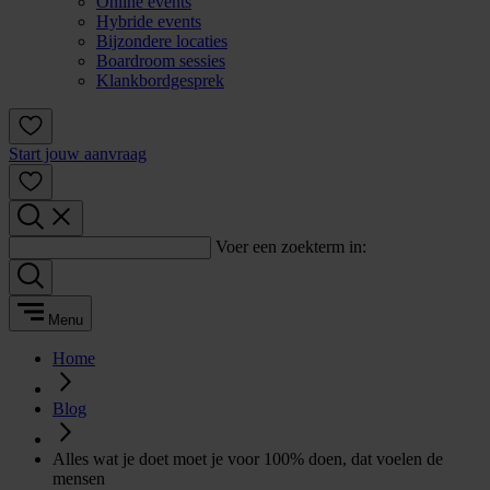
Online events
Hybride events
Bijzondere locaties
Boardroom sessies
Klankbordgesprek
Start jouw aanvraag
Voer een zoekterm in:
Menu
Home
Blog
Alles wat je doet moet je voor 100% doen, dat voelen de
mensen