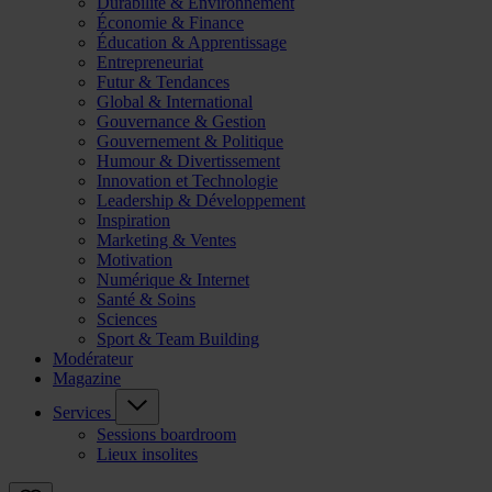
Durabilité & Environnement
Économie & Finance
Éducation & Apprentissage
Entrepreneuriat
Futur & Tendances
Global & International
Gouvernance & Gestion
Gouvernement & Politique
Humour & Divertissement
Innovation et Technologie
Leadership & Développement
Inspiration
Marketing & Ventes
Motivation
Numérique & Internet
Santé & Soins
Sciences
Sport & Team Building
Modérateur
Magazine
Services
Sessions boardroom
Lieux insolites