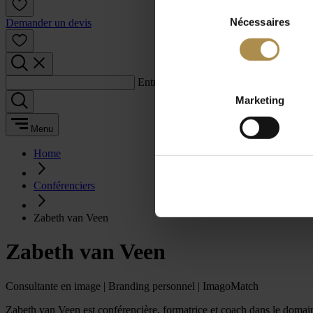
Sélection
Nécessaires
du
Demander un devis
consentement
Entrez un terme de recherche :
Marketing
Menu
Home
Conférenciers
Zabeth van Veen
Zabeth van Veen
Consultante en image | Branding personnel | ImagoMatch
Zabeth van Veen est conférencière, formatrice et coach dans le domaine