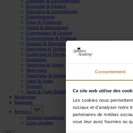
Durabilité & Environnement
Économie & Finance
Éducation & Apprentissage
Entrepreneuriat
Futur & Tendances
Global & International
Gouvernance & Gestion
Gouvernement & Politique
Humour & Divertissement
Innovation et Technologie
Leadership & Développement
Inspiration
Marketing & Ventes
Motivation
Consentement
Numérique & Internet
Santé & Soins
Sciences
Ce site web utilise des cook
Sport & Team Building
Modérateur
Les cookies nous permettent d
Magazine
sociaux et d'analyser notre t
Services
partenaires de médias sociaux
Sessions boardroom
vous leur avez fournies ou qu'
Lieux insolites