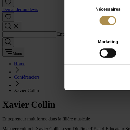
Sélection
Nécessaires
du
Demander un devis
consentement
Entrez un terme de recherche :
Marketing
Menu
Home
Conférenciers
Xavier Collin
Xavier Collin
Entrepreneur multiforme dans la filière musicale
Manager culturel, Xavier Collin a son Diplôme d’Etat d’Educateur Spéci