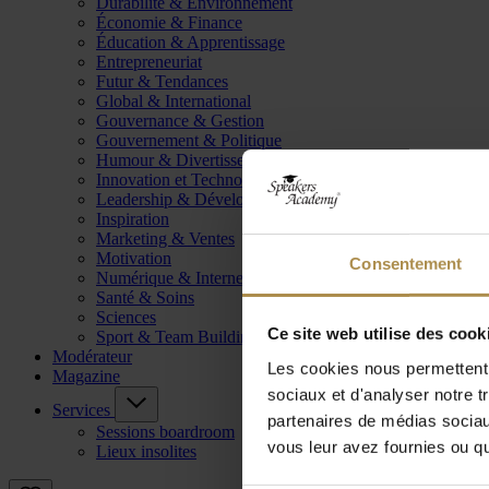
Durabilité & Environnement
Économie & Finance
Éducation & Apprentissage
Entrepreneuriat
Futur & Tendances
Global & International
Gouvernance & Gestion
Gouvernement & Politique
Humour & Divertissement
Innovation et Technologie
Leadership & Développement
Inspiration
Marketing & Ventes
Motivation
Consentement
Numérique & Internet
Santé & Soins
Sciences
Ce site web utilise des cook
Sport & Team Building
Modérateur
Les cookies nous permettent d
Magazine
sociaux et d'analyser notre t
Services
partenaires de médias sociaux
Sessions boardroom
vous leur avez fournies ou qu'
Lieux insolites