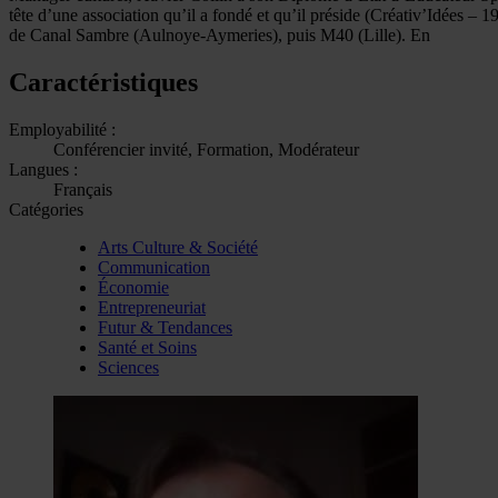
tête d’une association qu’il a fondé et qu’il préside (Créativ’Idées – 
de Canal Sambre (Aulnoye-Aymeries), puis M40 (Lille). En
Caractéristiques
Employabilité :
Conférencier invité, Formation, Modérateur
Langues :
Français
Catégories
Arts Culture & Société
Communication
Économie
Entrepreneuriat
Futur & Tendances
Santé et Soins
Sciences