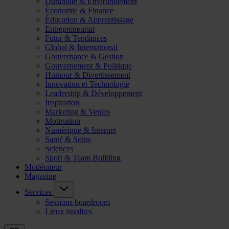
Durabilité & Environnement
Économie & Finance
Éducation & Apprentissage
Entrepreneuriat
Futur & Tendances
Global & International
Gouvernance & Gestion
Gouvernement & Politique
Humour & Divertissement
Innovation et Technologie
Leadership & Développement
Inspiration
Marketing & Ventes
Motivation
Numérique & Internet
Santé & Soins
Sciences
Sport & Team Building
Modérateur
Magazine
Services
Sessions boardroom
Lieux insolites