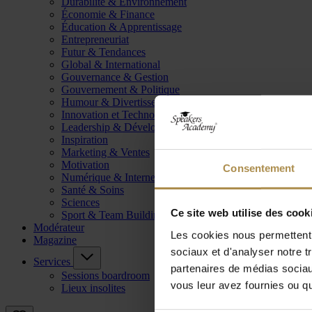
Durabilité & Environnement
Économie & Finance
Éducation & Apprentissage
Entrepreneuriat
Futur & Tendances
Global & International
Gouvernance & Gestion
Gouvernement & Politique
Humour & Divertissement
Innovation et Technologie
Leadership & Développement
Inspiration
Marketing & Ventes
Motivation
Consentement
Numérique & Internet
Santé & Soins
Sciences
Ce site web utilise des cook
Sport & Team Building
Modérateur
Les cookies nous permettent d
Magazine
sociaux et d'analyser notre t
Services
partenaires de médias sociaux
Sessions boardroom
vous leur avez fournies ou qu'
Lieux insolites