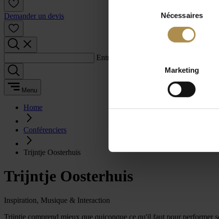
Sélection
Nécessaires
du
Demander un devis
consentement
Entrez un terme de recherche :
Marketing
Menu
Home
Conférenciers
Trijntje Oosterhuis
Trijntje Oosterhuis
Inspiration, Musique & Interaction
Trijntje comprend mieux que quiconque ce qu'il faut pour performer so