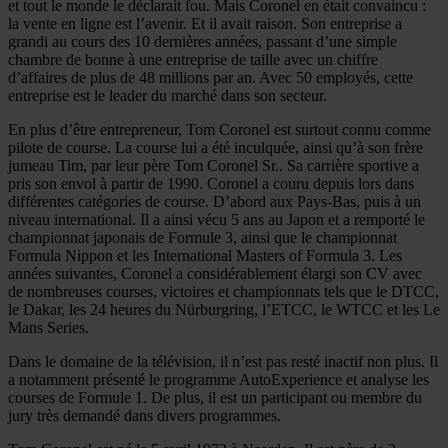
et tout le monde le déclarait fou. Mais Coronel en était convaincu :
la vente en ligne est l’avenir. Et il avait raison. Son entreprise a
grandi au cours des 10 dernières années, passant d’une simple
chambre de bonne à une entreprise de taille avec un chiffre
d’affaires de plus de 48 millions par an. Avec 50 employés, cette
entreprise est le leader du marché dans son secteur.
En plus d’être entrepreneur, Tom Coronel est surtout connu comme
pilote de course. La course lui a été inculquée, ainsi qu’à son frère
jumeau Tim, par leur père Tom Coronel Sr.. Sa carrière sportive a
pris son envol à partir de 1990. Coronel a couru depuis lors dans
différentes catégories de course. D’abord aux Pays-Bas, puis à un
niveau international. Il a ainsi vécu 5 ans au Japon et a remporté le
championnat japonais de Formule 3, ainsi que le championnat
Formula Nippon et les International Masters of Formula 3. Les
années suivantes, Coronel a considérablement élargi son CV avec
de nombreuses courses, victoires et championnats tels que le DTCC,
le Dakar, les 24 heures du Nürburgring, l’ETCC, le WTCC et les Le
Mans Series.
Dans le domaine de la télévision, il n’est pas resté inactif non plus. Il
a notamment présenté le programme AutoExperience et analyse les
courses de Formule 1. De plus, il est un participant ou membre du
jury très demandé dans divers programmes.