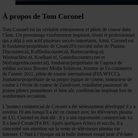
À propos de Tom Coronel
Tom Coronel est un véritable entrepreneur et pilote de course dans
l’âme. Un personnage extrêmement inspirant, réussi et professionnel
qui a déjà à son actif plusieurs succès importants. Ainsi, Coronel est
le fondateur/propriétaire de Create2Fit (société mère de Plasma-
Discounter.nl, Koffiediscounter.nl, Barbecueshop.nl,
Wasmachine.nl, Koelkast.nl, Gamediscounter.com et
Stofzuigerdiscounter.nl), fondateur/propriétaire de l’agence de
médias sociaux Booster Media Solutions, homme de l’e-commerce
de l’année 2011, pilote de course international (FIA WTCC),
fondateur/propriétaire de sa propre équipe de course, instructeur de
course à l’école de course de Zandvoort, entraîneur passionné de
jeunes pilotes prometteurs et bien sûr, conférencier inspirant lors de
nombreuses occasions.
L’instinct commercial de Coronel a été sérieusement développé il y a
environ 10 ans lorsqu’il a été en contact avec les téléviseurs plasma
de LG. Coronel en était sûr : il y a une opportunité commerciale ici.
Il a lancé Create2Fit BV. Après quelques échecs et succès, il a
concentré son attention sur la vente de téléviseurs plasma via
Internet. C’était à l’époque où la bulle Internet venait juste d’éclater