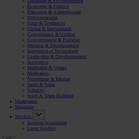
Durabilité & Environnement
Économie & Finance
Éducation & Apprentissage
Entrepreneuriat
Futur & Tendances
Global & International
Gouvernance & Gestion
Gouvernement & Politique
Humour & Divertissement
Innovation et Technologie
Leadership & Développement
Inspiration
Marketing & Ventes
Motivation
Numérique & Internet
Santé & Soins
Sciences
Sport & Team Building
Modérateur
Magazine
Services
Sessions boardroom
Lieux insolites