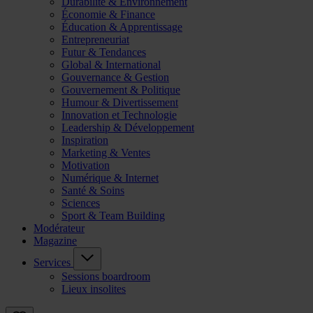
Durabilité & Environnement
Économie & Finance
Éducation & Apprentissage
Entrepreneuriat
Futur & Tendances
Global & International
Gouvernance & Gestion
Gouvernement & Politique
Humour & Divertissement
Innovation et Technologie
Leadership & Développement
Inspiration
Marketing & Ventes
Motivation
Numérique & Internet
Santé & Soins
Sciences
Sport & Team Building
Modérateur
Magazine
Services
Sessions boardroom
Lieux insolites