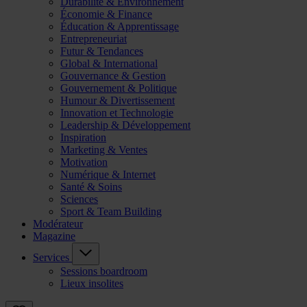
Durabilité & Environnement
Économie & Finance
Éducation & Apprentissage
Entrepreneuriat
Futur & Tendances
Global & International
Gouvernance & Gestion
Gouvernement & Politique
Humour & Divertissement
Innovation et Technologie
Leadership & Développement
Inspiration
Marketing & Ventes
Motivation
Numérique & Internet
Santé & Soins
Sciences
Sport & Team Building
Modérateur
Magazine
Services
Sessions boardroom
Lieux insolites