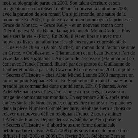
moi, sa biographie parue en 2000. Son talent décriture et son
imagination se concrétisent dailleurs à nouveau à lautomne 2006,
avec la parution de son roman Un si joli monde, une satire de la
mondanité.En 2007, il publie un album en hommage à la princesse
Grace de Monaco, « Grace Kelly » et un nouveau roman dont
l’héroI¯ne est Marie Blanc, la magicienne de Monte-Carlo, « Plus
belle sera la vie » (Plon). En 2009, il est en librairie avec trois
nouveaux livres, un album sur les chiens royaux et présidentiels
« Une vie de chien » (Albin-Michel), un roman dont l’action se situe
en Grèce, « Oubliez-moi » (Flammarion) et un beau livre sur l’art de
vivre dans les Highlands « Au coeur de l’Ecosse » (Flammarion) co-
écrit avec Franck Ferrand, illustré par des photos de Guillaume de
Laubier et préfacé par lady Cawdor. Et en novembre 2010, il publie
« Secrets d’Histoire » chez Albin Michel.Lannée 2003 marquera un
tournant pour Stéphane Bern. En Septembre, il rejoint Canal+ pour
prendre les commandes dune quotidienne, 20h10 Pétantes. Avec
Ariel Wizman à ses cI´tés, lémission est un succès, et casse son
image de commentateur mondain. En septembre 2006, après trois
années sur la chaI®ne cryptée, et après Iªtre monté sur les planches
dans la pièce Numéro Complémentaire, Stéphane Bern a choisi de
relever un nouveau défi en rejoignant France 2 pour y animer
LArène de France. Depuis deux ans, Stéphane Bern présente
« Secrets d’Histoire », d’abord sous une forme dominicale
hebdomadaire (saison 2007-2008) puis sous forme de prime-time
diffusés l’été (2008 et 2009).En février 2013, Stéphane Bern se