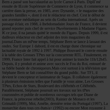
Bern a passé son baccalauréat au lycée Carnot à Paris. DiplI´mé
ensuite de lEcole Supérieure de Commerce de Lyon, il commence sa
carrière dans la presse, en 1985, avec Dynastie, « le magazine des
grandes familles », dont il est le rédacteur en chef. Cest le début de
son aventure médiatique au sein du Gotha international. Après un
passage éclair, en 1988, à lhebdomadaire Jours de France, il devient
grand reporter puis chef de service I‰vènements à Madame Figaro.
I€ ce jour, il na jamais quitté le monde du Figaro. Depuis 1999, il est
dailleurs rédacteur en chef adjoint des trois magazines du
journal.Dans un mIªme temps, Stéphane Bern se lance à lassaut des
ondes. Sur Europe 1 dabord, il est en charge dune chronique sur
lactualité royale de 1992 à 1997. Philippe Bouvard le convie ensuite
à la table des Grosses TIªtes sur la concurrente RTL. Finalement, en
1999, France Inter fait appel à lui pour animer la tranche 11h/12h45.
Depuis, il y produit et anime avec succès le Fou du Roi, entouré de
sa fidèle bande de chroniqueurs.Mais cest surtout à la télévision que
Stéphane Bern se fait connaI®tre du grand public. Sur TF1, il
devient le concepteur et lanimateur de Sagas. Il collabore également
à plusieurs émissions telles que Famille je vous aime, Les Grosses
TIªtes, Echos de Stars, Boulevard des célébrités et Célébrités.
Parallèlement, Stéphane poursuit ses travaux sur les tIªtes
couronnées et publie de nombreux ouvrages tels que Diane de
France, la princesse rebelle(2003), Rainier de Monaco et les
Grimaldi (1999), Moi, Amélie, dernière reine du Portugal (1997), La
monarchie dans tous ces états/a> (1992) ou encore Mon royaume à