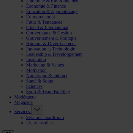
Durabilité & Environnement
Économie & Finance
Éducation & Apprentissage
Entrepreneuriat
Futur & Tendances
Global & International
Gouvernance & Gestion
Gouvernement & Politique
Humour & Divertissement
Innovation et Technologie
Leadership & Développement
Inspiration
Marketing & Ventes
Motivation
Numérique & Internet
Santé & Soins
Sciences
Sport & Team Building
Modérateur
Magazine
Services
Sessions boardroom
Lieux insolites