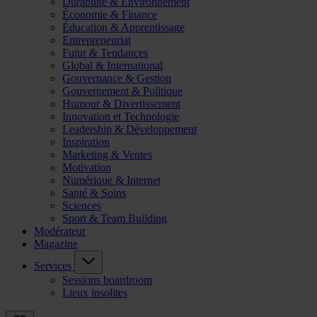
Durabilité & Environnement
Économie & Finance
Éducation & Apprentissage
Entrepreneuriat
Futur & Tendances
Global & International
Gouvernance & Gestion
Gouvernement & Politique
Humour & Divertissement
Innovation et Technologie
Leadership & Développement
Inspiration
Marketing & Ventes
Motivation
Numérique & Internet
Santé & Soins
Sciences
Sport & Team Building
Modérateur
Magazine
Services
Sessions boardroom
Lieux insolites