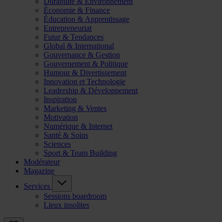
Durabilité & Environnement
Économie & Finance
Éducation & Apprentissage
Entrepreneuriat
Futur & Tendances
Global & International
Gouvernance & Gestion
Gouvernement & Politique
Humour & Divertissement
Innovation et Technologie
Leadership & Développement
Inspiration
Marketing & Ventes
Motivation
Numérique & Internet
Santé & Soins
Sciences
Sport & Team Building
Modérateur
Magazine
Services
Sessions boardroom
Lieux insolites