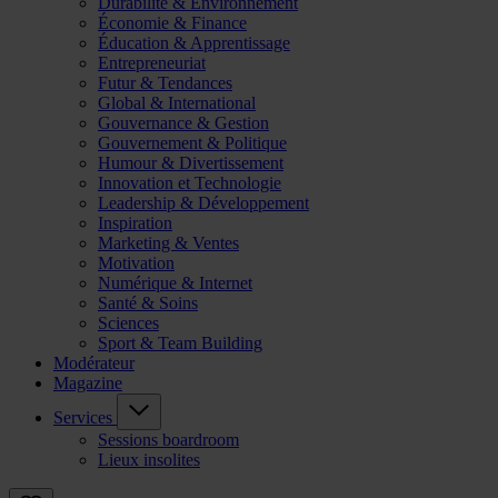
Durabilité & Environnement
Économie & Finance
Éducation & Apprentissage
Entrepreneuriat
Futur & Tendances
Global & International
Gouvernance & Gestion
Gouvernement & Politique
Humour & Divertissement
Innovation et Technologie
Leadership & Développement
Inspiration
Marketing & Ventes
Motivation
Numérique & Internet
Santé & Soins
Sciences
Sport & Team Building
Modérateur
Magazine
Services
Sessions boardroom
Lieux insolites