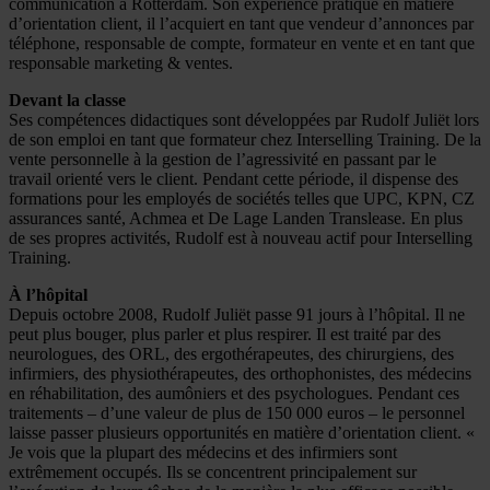
communication à Rotterdam. Son expérience pratique en matière
d’orientation client, il l’acquiert en tant que vendeur d’annonces par
téléphone, responsable de compte, formateur en vente et en tant que
responsable marketing & ventes.
Devant la classe
Ses compétences didactiques sont développées par Rudolf Juliët lors
de son emploi en tant que formateur chez Interselling Training. De la
vente personnelle à la gestion de l’agressivité en passant par le
travail orienté vers le client. Pendant cette période, il dispense des
formations pour les employés de sociétés telles que UPC, KPN, CZ
assurances santé, Achmea et De Lage Landen Translease. En plus
de ses propres activités, Rudolf est à nouveau actif pour Interselling
Training.
À l’hôpital
Depuis octobre 2008, Rudolf Juliët passe 91 jours à l’hôpital. Il ne
peut plus bouger, plus parler et plus respirer. Il est traité par des
neurologues, des ORL, des ergothérapeutes, des chirurgiens, des
infirmiers, des physiothérapeutes, des orthophonistes, des médecins
en réhabilitation, des aumôniers et des psychologues. Pendant ces
traitements – d’une valeur de plus de 150 000 euros – le personnel
laisse passer plusieurs opportunités en matière d’orientation client. «
Je vois que la plupart des médecins et des infirmiers sont
extrêmement occupés. Ils se concentrent principalement sur