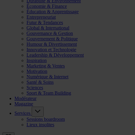
Durabilité & Environnement
Économie & Finance
Éducation & Apprentissage
Entrepreneuriat
Futur & Tendances
Global & International
Gouvernance & Gestion
Gouvernement & Politique
Humour & Divertissement
Innovation et Technologie
Leadership & Développement
Inspiration
Marketing & Ventes
Motivation
Numérique & Internet
Santé & Soins
Sciences
Sport & Team Building
Modérateur
Magazine
Services
Sessions boardroom
Lieux insolites