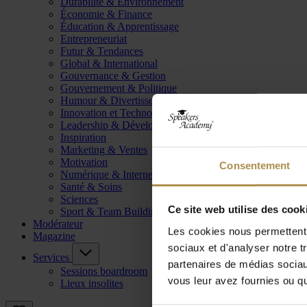
Durabilité & Environnement
Économie & Finance
Éducation & Apprentissage
Entrepreneuriat
Futur & Tendances
Global & International
Gouvernance & Gestion
Gouvernement & Politique
Humour & Divertissement
Innovation et Technologie
Leadership & Développement
Inspiration
Marketing & Ventes
Motivation
Consentement
Numérique & Internet
Santé & Soins
Sciences
Ce site web utilise des cook
Sport & Team Building
Modérateur
Les cookies nous permettent d
Magazine
sociaux et d'analyser notre t
Services
partenaires de médias sociaux
Sessions boardroom
vous leur avez fournies ou qu'
Lieux insolites