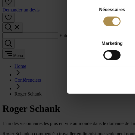
Sélection
Nécessaires
du
Demander un devis
consentement
Entrez un terme de recherche :
Marketing
Menu
Home
Conférenciers
Roger Schank
Roger Schank
L'un des visionnaires les plus en vue au monde dans le domaine de l'inte
Roger Schank a commencé à travailler en linguistique seulement pour réali