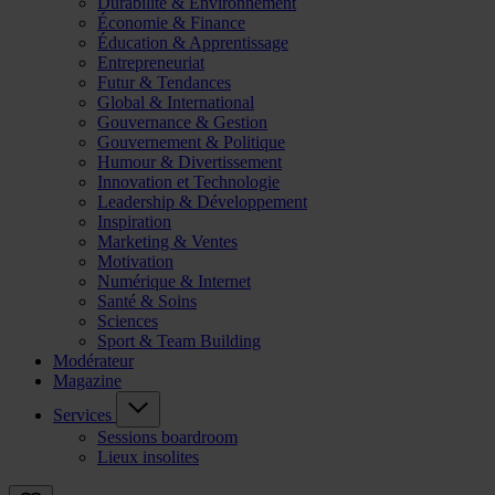
Durabilité & Environnement
Économie & Finance
Éducation & Apprentissage
Entrepreneuriat
Futur & Tendances
Global & International
Gouvernance & Gestion
Gouvernement & Politique
Humour & Divertissement
Innovation et Technologie
Leadership & Développement
Inspiration
Marketing & Ventes
Motivation
Numérique & Internet
Santé & Soins
Sciences
Sport & Team Building
Modérateur
Magazine
Services
Sessions boardroom
Lieux insolites