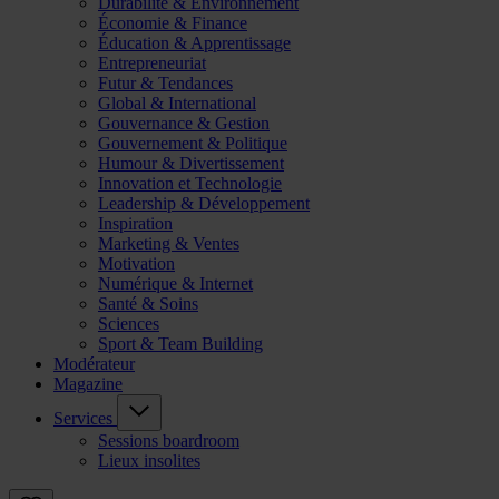
Durabilité & Environnement
Économie & Finance
Éducation & Apprentissage
Entrepreneuriat
Futur & Tendances
Global & International
Gouvernance & Gestion
Gouvernement & Politique
Humour & Divertissement
Innovation et Technologie
Leadership & Développement
Inspiration
Marketing & Ventes
Motivation
Numérique & Internet
Santé & Soins
Sciences
Sport & Team Building
Modérateur
Magazine
Services
Sessions boardroom
Lieux insolites