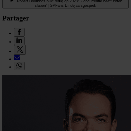
Robert Doornbos blikt terug op 2023: 'Concurrentie heeft zitten
slapen' | GPFans Eindejaarsgesprek
Partager