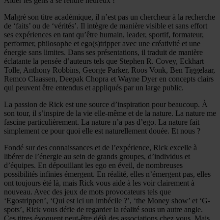
Aider les gens à se rendre heureux !
Malgré son titre académique, il n’est pas un chercheur à la recherche
de ‘faits’ ou de ‘vérités’. Il intègre de manière visible et sans effort
ses expériences en tant qu’être humain, leader, sportif, formateur,
performer, philosophe et ego(s)tripper avec une créativité et une
énergie sans limites. Dans ses présentations, il traduit de manière
éclatante la pensée d’auteurs tels que Stephen R. Covey, Eckhart
Tolle, Anthony Robbins, George Parker, Roos Vonk, Ben Tiggelaar,
Remco Claassen, Deepak Chopra et Wayne Dyer en concepts clairs
qui peuvent être entendus et appliqués par un large public.
La passion de Rick est une source d’inspiration pour beaucoup. À
son tour, il s’inspire de la vie elle-même et de la nature. La nature me
fascine particulièrement. La nature n’a pas d’ego. La nature fait
simplement ce pour quoi elle est naturellement douée. Et nous ?
Fondé sur des connaissances et de l’expérience, Rick excelle à
libérer de l’énergie au sein de grands groupes, d’individus et
d’équipes. En dépouillant les ego en éveil, de nombreuses
possibilités infinies émergent. En réalité, elles n’émergent pas, elles
ont toujours été là, mais Rick vous aide à les voir clairement à
nouveau. Avec des jeux de mots provocateurs tels que
‘Egostrippen’, ‘Qui est ici un imbécile ?’, ‘the Money show’ et ‘G-
spots’, Rick vous défie de regarder la réalité sous un autre angle.
Ces titres évoquent peut-être déjà des associations chez vous. Mais