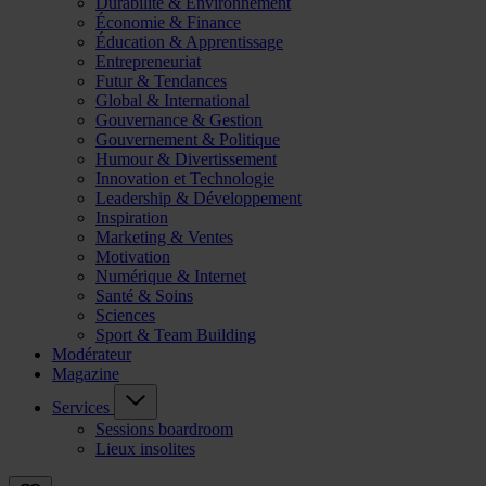
Durabilité & Environnement
Économie & Finance
Éducation & Apprentissage
Entrepreneuriat
Futur & Tendances
Global & International
Gouvernance & Gestion
Gouvernement & Politique
Humour & Divertissement
Innovation et Technologie
Leadership & Développement
Inspiration
Marketing & Ventes
Motivation
Numérique & Internet
Santé & Soins
Sciences
Sport & Team Building
Modérateur
Magazine
Services
Sessions boardroom
Lieux insolites