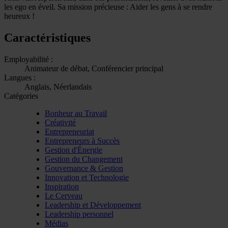
les ego en éveil. Sa mission précieuse : Aider les gens à se rendre
heureux !
Caractéristiques
Employabilité :
Animateur de débat, Conférencier principal
Langues :
Anglais, Néerlandais
Catégories
Bonheur au Travail
Créativité
Entrepreneuriat
Entrepreneurs à Succès
Gestion d'Énergie
Gestion du Changement
Gouvernance & Gestion
Innovation et Technologie
Inspiration
Le Cerveau
Leadership et Développement
Leadership personnel
Médias