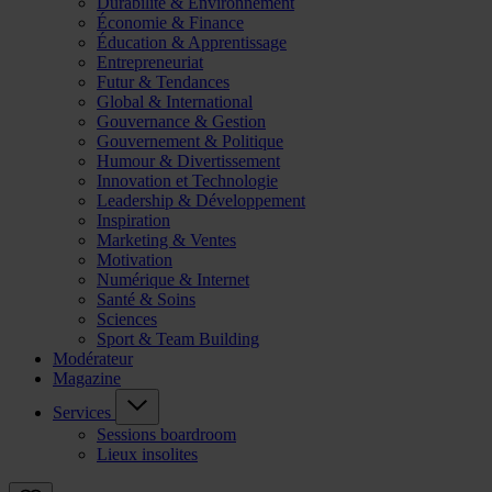
Durabilité & Environnement
Économie & Finance
Éducation & Apprentissage
Entrepreneuriat
Futur & Tendances
Global & International
Gouvernance & Gestion
Gouvernement & Politique
Humour & Divertissement
Innovation et Technologie
Leadership & Développement
Inspiration
Marketing & Ventes
Motivation
Numérique & Internet
Santé & Soins
Sciences
Sport & Team Building
Modérateur
Magazine
Services
Sessions boardroom
Lieux insolites