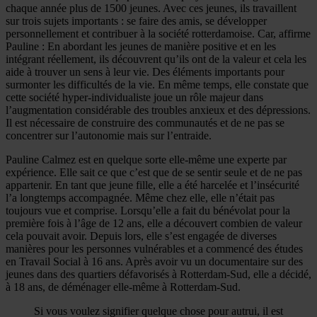
chaque année plus de 1500 jeunes. Avec ces jeunes, ils travaillent
sur trois sujets importants : se faire des amis, se développer
personnellement et contribuer à la société rotterdamoise. Car, affirme
Pauline : En abordant les jeunes de manière positive et en les
intégrant réellement, ils découvrent qu’ils ont de la valeur et cela les
aide à trouver un sens à leur vie. Des éléments importants pour
surmonter les difficultés de la vie. En même temps, elle constate que
cette société hyper-individualiste joue un rôle majeur dans
l’augmentation considérable des troubles anxieux et des dépressions.
Il est nécessaire de construire des communautés et de ne pas se
concentrer sur l’autonomie mais sur l’entraide.
Pauline Calmez est en quelque sorte elle-même une experte par
expérience. Elle sait ce que c’est que de se sentir seule et de ne pas
appartenir. En tant que jeune fille, elle a été harcelée et l’insécurité
l’a longtemps accompagnée. Même chez elle, elle n’était pas
toujours vue et comprise. Lorsqu’elle a fait du bénévolat pour la
première fois à l’âge de 12 ans, elle a découvert combien de valeur
cela pouvait avoir. Depuis lors, elle s’est engagée de diverses
manières pour les personnes vulnérables et a commencé des études
en Travail Social à 16 ans. Après avoir vu un documentaire sur des
jeunes dans des quartiers défavorisés à Rotterdam-Sud, elle a décidé,
à 18 ans, de déménager elle-même à Rotterdam-Sud.
Si vous voulez signifier quelque chose pour autrui, il est