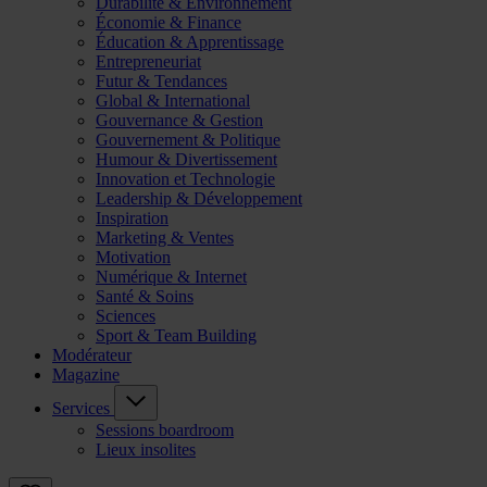
Durabilité & Environnement
Économie & Finance
Éducation & Apprentissage
Entrepreneuriat
Futur & Tendances
Global & International
Gouvernance & Gestion
Gouvernement & Politique
Humour & Divertissement
Innovation et Technologie
Leadership & Développement
Inspiration
Marketing & Ventes
Motivation
Numérique & Internet
Santé & Soins
Sciences
Sport & Team Building
Modérateur
Magazine
Services
Sessions boardroom
Lieux insolites