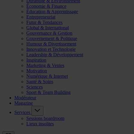
Durabilité & Environnement
Économie & Finance
Éducation & Apprentissage
Entrepreneuriat
Futur & Tendances
Global & International
Gouvernance & Gestion
Gouvernement & Politique
Humour & Divertissement
Innovation et Technologie
Leadership & Développement
Inspiration
Marketing & Ventes
Motivation
Numérique & Internet
Santé & Soins
Sciences
Sport & Team Building
Modérateur
Magazine
Services
Sessions boardroom
Lieux insolites