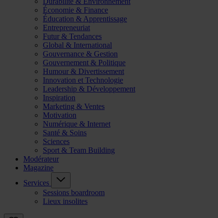
Durabilité & Environnement
Économie & Finance
Éducation & Apprentissage
Entrepreneuriat
Futur & Tendances
Global & International
Gouvernance & Gestion
Gouvernement & Politique
Humour & Divertissement
Innovation et Technologie
Leadership & Développement
Inspiration
Marketing & Ventes
Motivation
Numérique & Internet
Santé & Soins
Sciences
Sport & Team Building
Modérateur
Magazine
Services
Sessions boardroom
Lieux insolites